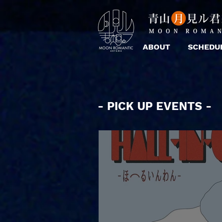
ABOUT
SCHEDU
- PICK UP EVENTS -