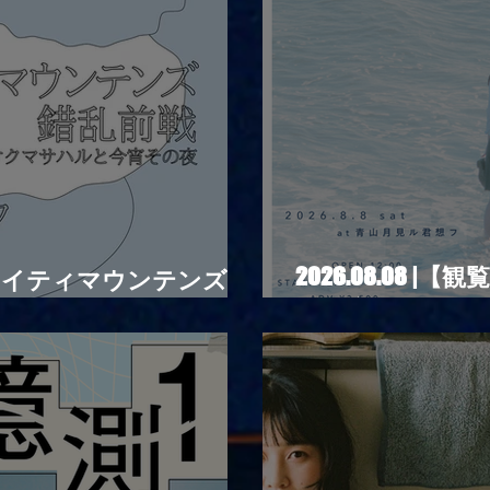
2026.08.08 |【
観覧】マイティマウンテンズ
期公演 Blurred Ci