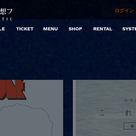
ログイン 
LE
TICKET
MENU
SHOP
RENTAL
SYST