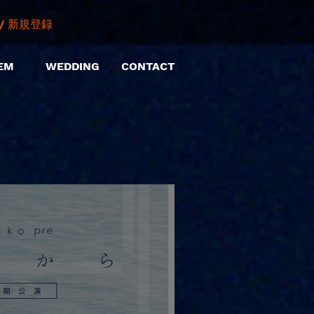
/ 新規登録
EM
WEDDING
CONTACT