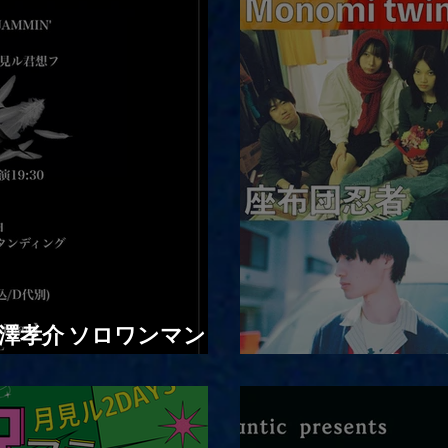
観覧】田澤孝介 ソロワンマン
2026.08.13 |【観覧】J