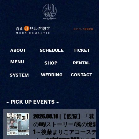
ログイン / 新規登録
ABOUT
SCHEDULE
TICKET
MENU
SHOP
RENTAL
SYSTEM
WEDDING
CONTACT
- PICK UP EVENTS -
2026.08.10 |【観覧】「巷
のmyストーリー/風の憶測
1～後藤まりこアコーステ