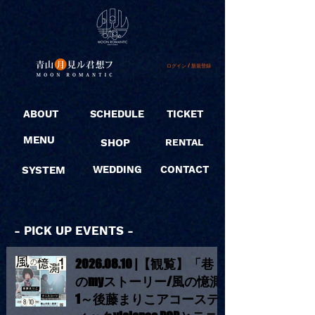
ログイン / 新規登録
ABOUT
SCHEDULE
TICKET
MENU
SHOP
RENTAL
SYSTEM
WEDDING
CONTACT
- PICK UP EVENTS -
2026.08.10 |【観覧】「巷
のmyストーリー/風の憶測
1～後藤まりこアコーステ