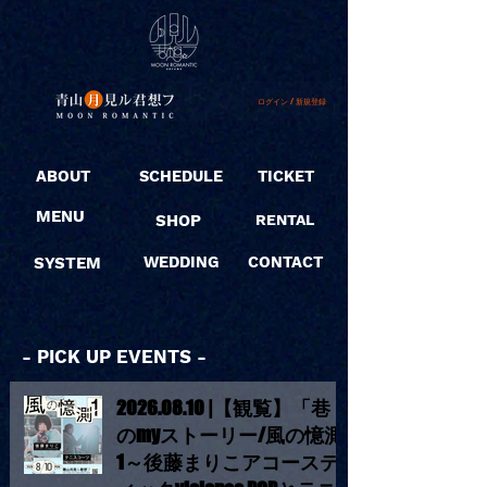
ログイン / 新規登録
ABOUT
SCHEDULE
TICKET
MENU
SHOP
RENTAL
SYSTEM
WEDDING
CONTACT
- PICK UP EVENTS -
2026.08.10 |【観覧】「巷
のmyストーリー/風の憶測
1～後藤まりこアコーステ