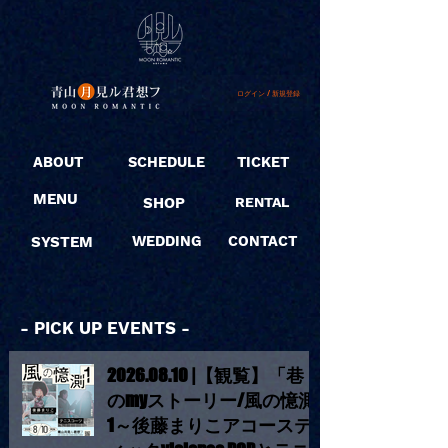
ログイン / 新規登録
ABOUT
SCHEDULE
TICKET
MENU
SHOP
RENTAL
SYSTEM
WEDDING
CONTACT
- PICK UP EVENTS -
2026.08.10 |【観覧】「巷
のmyストーリー/風の憶測
1～後藤まりこアコーステ