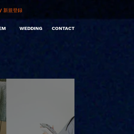
/ 新規登録
EM
WEDDING
CONTACT