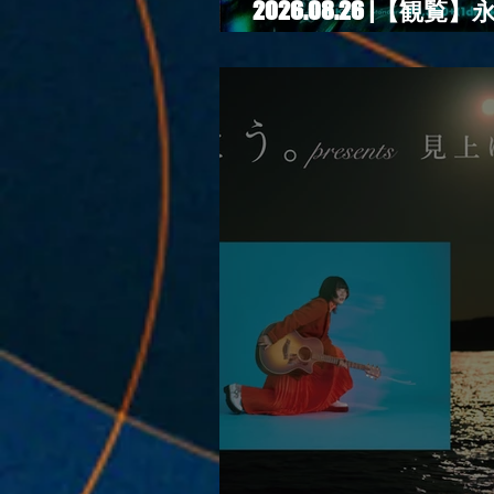
2026.08.26 |【
雨」