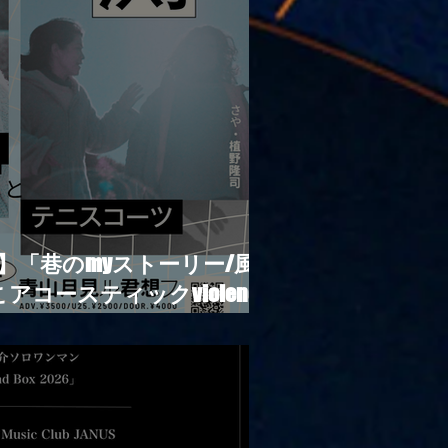
|【観覧】「巷のmyストーリー/風の
アコースティックviolence
ツ」