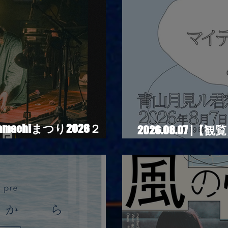
hamachiまつり2026２
2026.08.07
②
presents. “HALL-IN-