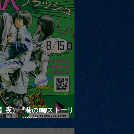
|【観覧】夜）『巷のmyストーリー/
ッシュ⚡️後編』