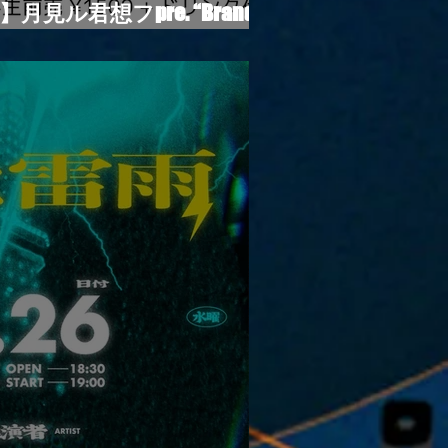
観覧】月見ル君想フpre. “Brand