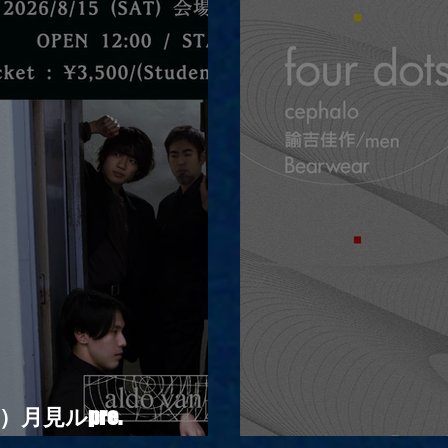
昼）月見ルpre.
2026.08.16 |【観覧】