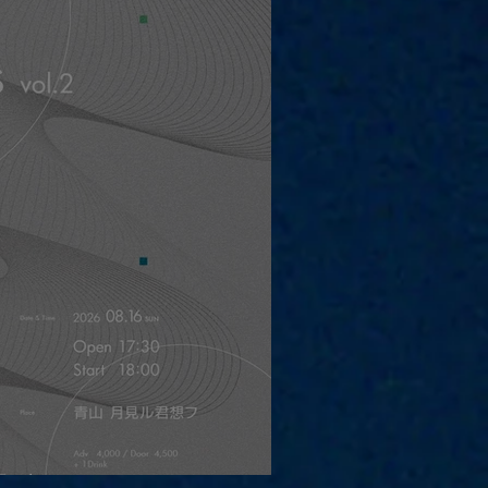
夜）four dots vol.2