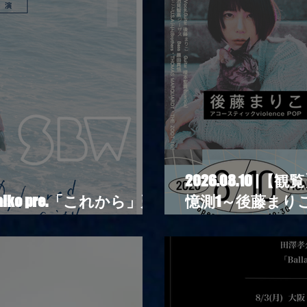
2026.08.10 
Oaiko pre.「これから」延
憶測1～後藤まりこ
Lights × 17歳とベルリンの壁
POPとテニスコー