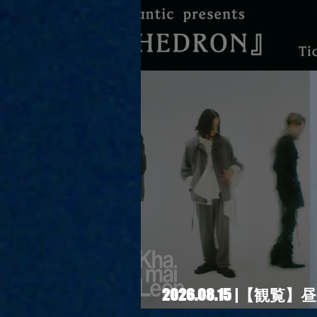
2026.08.15 |【観覧】
『POLYHEDRON』