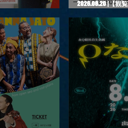
2026.08.20 |【
RIGHT!! vol.27
New Moon #3”