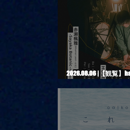
2026.08.06 |【観覧】
days-月見ル君想フ編