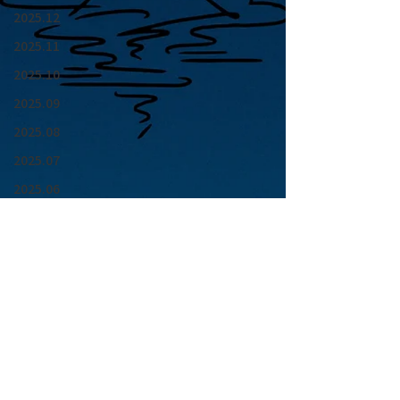
2025.12
2025.11
2025.10
2025.09
2025.08
2025.07
2025.06
2025.05
2025.04
2025.03
2025.02
2025.01
青山 月見ル君想フ | MoonRomantic
2024.12
EMAIL |
info@moonromantic.com
2024.11