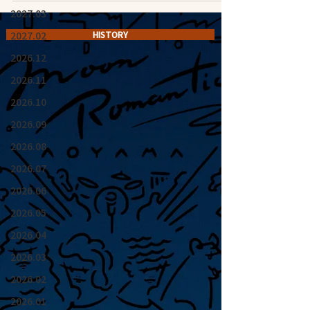
2027.03
2027.02
HISTORY
2026.12
2026.11
2026.10
2026.09
2026.08
2026.07
2026.06
2026.05
2026.04
2026.03
2026.02
2026.01