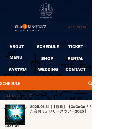
ログイン / 新規登録
ABOUT
SCHEDULE
TICKET
MENU
SHOP
RENTAL
SYSTEM
WEDDING
CONTACT
SCHEDULE
ALL EVENTS
ALL EVENTS
2025.01.31 |【観覧】【GeGeGe /『ま
た会おう』リリースツアー2025】
PICK UP
2027.04