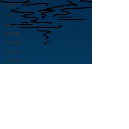
2025.12
2025.11
2025.10
2025.09
2025.08
2025.07
2025.06
2025.05
2025.04
2025.03
2025.02
2025.01
青山 月見ル君想フ | MoonRomantic
2024.12
EMAIL |
info@moonromantic.com
2024.11