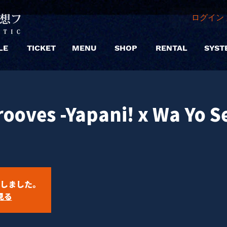
ログイン 
LE
TICKET
MENU
SHOP
RENTAL
SYST
rooves -Yapani! x Wa Yo 
しました。
見る