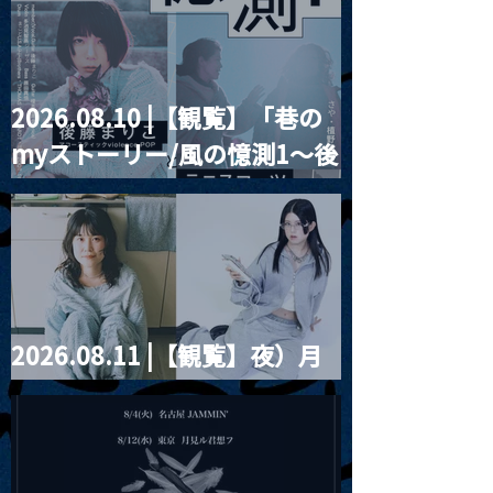
2026.08.10 |【観覧】「巷の
MoonRomantic
2021.03.09 
myストーリー/風の憶測1～後
Channel1周年記念Live
信】himarz (
藤まりこアコースティック
violence POPとテニスコー
ツ」
2026.08.11 |【観覧】夜）月
見ル君想フpre. Sugar Shock