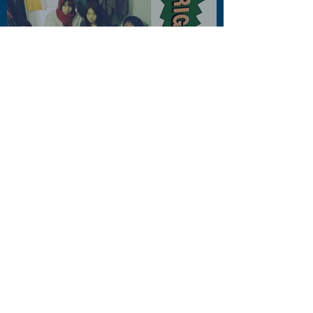
2026.08.13 |【観覧】JUST
RIGHT!! vol.26
2026.08.15 |【観覧】夜）
『巷のmyストーリー/センタ
ー"訳"フラッシュ⚡️後編』