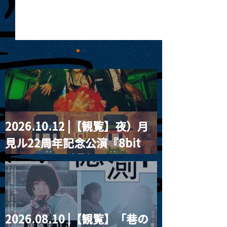
2026.10.12 |【観覧】夜）月
2023.07.02 |【観覧】
2023.07.05 
見ル22周年記念公演『8bit
Pearl & The Oys
【ムンムンド歌謡ショ
in Tokyo
ー】
strawberry』
2026.08.10 |【観覧】「巷の