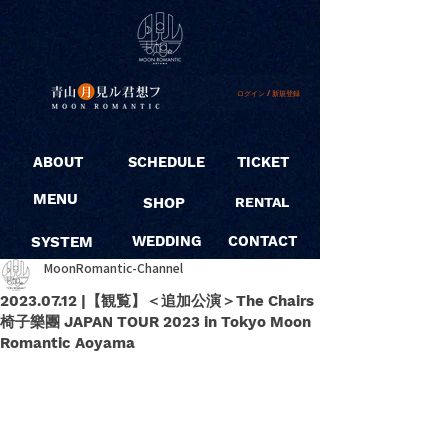
ログイン / 新規登録
ABOUT
SCHEDULE
TICKET
MENU
SHOP
RENTAL
SYSTEM
WEDDING
CONTACT
MoonRomantic-Channel
2023.07.12 |【観覧】＜追加公演＞The Chairs
椅子樂團 JAPAN TOUR 2023 in Tokyo Moon
Romantic Aoyama