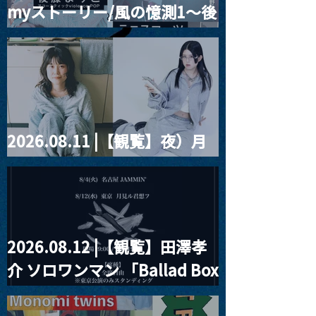
myストーリー/風の憶測1～後
藤まりこアコースティック
violence POPとテニスコー
ツ」
2026.08.11 |【観覧】夜）月
見ル君想フpre. Sugar Shock
2026.08.12 |【観覧】田澤孝
介 ソロワンマン 「Ballad Box
2026」