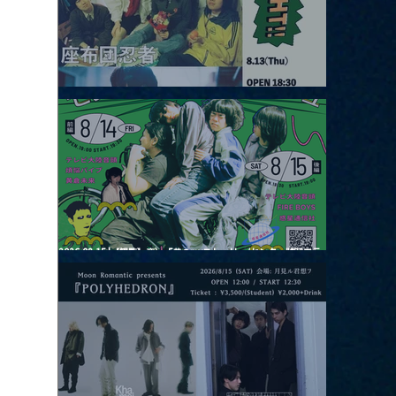
2026.08.13 |【観覧】JUST RIGHT!! vol.26
2026.08.15 |【観覧】夜）『巷のmyストーリー/センター"訳"フラ
ッシュ⚡️後編』