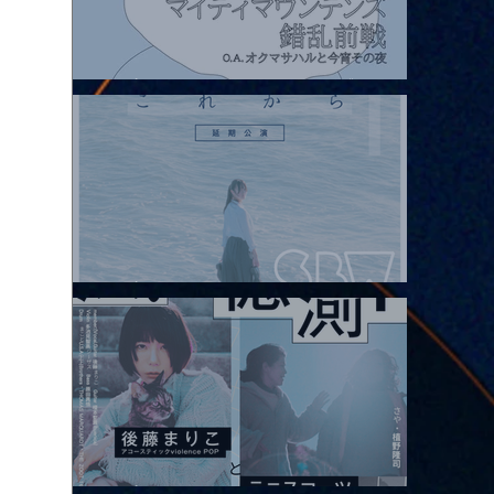
2026.08.07 |【観覧】マイティマウンテンズpresents. “HALL-IN-
ONE”
2026.08.08 |【観覧】Oaiko pre.「これから」延期公演 Blurred
City Lights × 17歳とベルリンの壁
2026.08.10 |【観覧】「巷のmyストーリー/風の憶測1～後藤まりこ