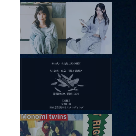
アコースティックviolence POPとテニスコーツ」
2026.08.11 |【観覧】夜）月見ル君想フpre. Sugar Shock
2026.08.12 |【観覧】田澤孝介 ソロワンマン 「Ballad Box 2026」