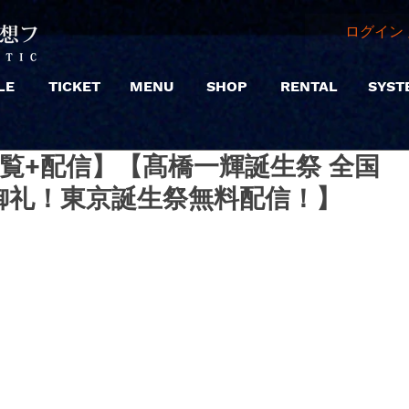
ログイン 
LE
TICKET
MENU
SHOP
RENTAL
SYST
 |【観覧+配信】【髙橋一輝誕生祭 全国
御礼！東京誕生祭無料配信！】