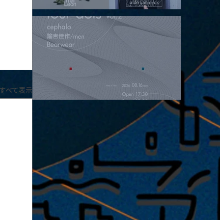
2026.08.15 |【観覧】昼）月見ルpre.『POLYHEDRON』
すべて表示
2026.08.16 |【観覧】夜）four dots vol.2