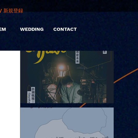
/ 新規登録
EM
WEDDING
CONTACT
2026.08.06 |【観覧】hamachiまつり2026２days-月見ル君想フ編
②