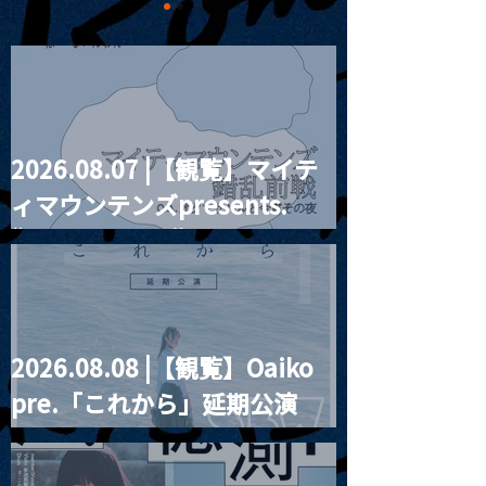
2026.08.07 |【観覧】マイテ
2023.10.01 |【観覧】月見
2023.10.03 
ィマウンテンズpresents.
BIG ROMANTIC 
ル19th ANNIVERSARY
問題總部 It's You
SPECIAL 『Reggae
“HALL-IN-ONE”
/ Qnel】
TONIGHT!!!』
2026.08.08 |【観覧】Oaiko
pre.「これから」延期公演
Blurred City Lights × 17歳
とベルリンの壁