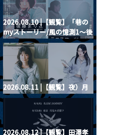
2026.08.10 |【観覧】「巷の
myストーリー/風の憶測1～後
藤まりこアコースティック
violence POPとテニスコー
ツ」
2026.08.11 |【観覧】夜）月
見ル君想フpre. Sugar Shock
2026.08.12 |【観覧】田澤孝