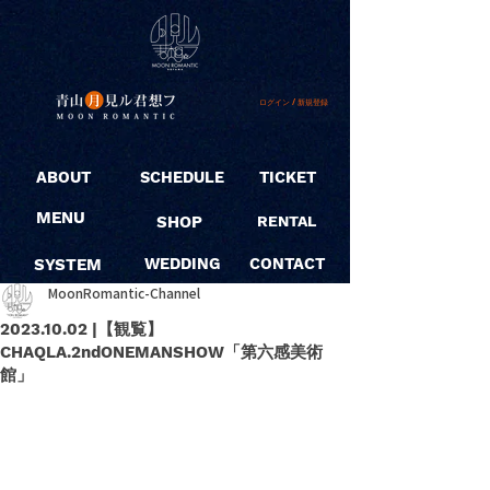
ログイン / 新規登録
ABOUT
SCHEDULE
TICKET
MENU
SHOP
RENTAL
SYSTEM
WEDDING
CONTACT
MoonRomantic-Channel
2023.10.02 |【観覧】
CHAQLA.2ndONEMANSHOW「第六感美術
館」