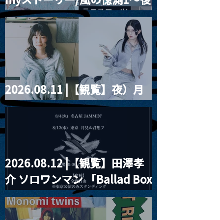
藤まりこアコースティック
violence POPとテニスコー
ツ」
2026.08.11 |【観覧】夜）月
見ル君想フpre. Sugar Shock
2026.08.12 |【観覧】田澤孝
介 ソロワンマン 「Ballad Box
2026」