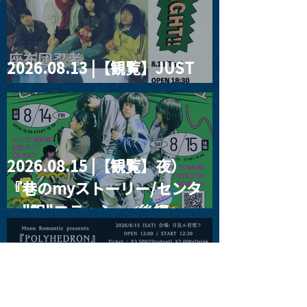
2026.08.13 |【観覧】JUST
RIGHT!! vol.26
2026.08.15 |【観覧】夜）
『巷のmyストーリー/センタ
ー"訳"フラッシュ⚡️後編』