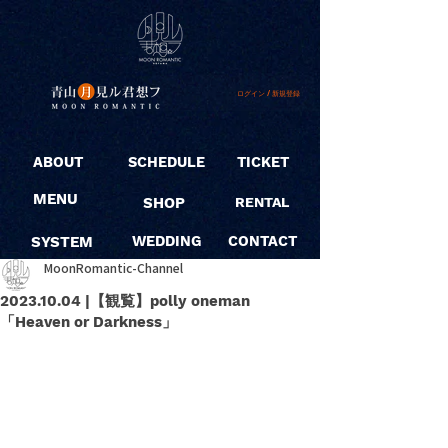
ログイン / 新規登録
ABOUT
SCHEDULE
TICKET
MENU
SHOP
RENTAL
SYSTEM
WEDDING
CONTACT
MoonRomantic-Channel
2023.10.04 |【観覧】polly oneman
「Heaven or Darkness」