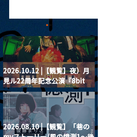
2026.10.12 |【観覧】夜）月
MoonRomantic
2021.03.20夜
見ル22周年記念公演『8bit
Channel1周年記念Live
『Payrin’s 桜
誕祭「卍解・千
strawberry』
餅」』
2026.08.10 |【観覧】「巷の
myストーリー/風の憶測1～後