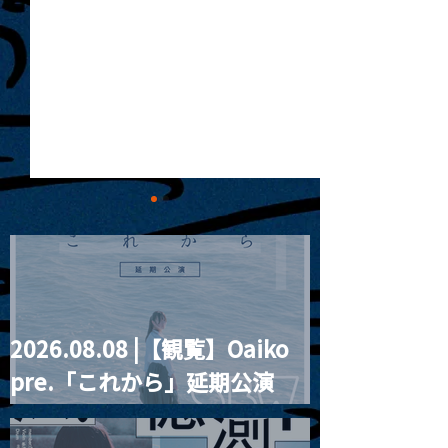
2026.08.08 |【観覧】Oaiko
2024.08.02 |【観覧】
2024.08.03 
pre.「これから」延期公演
xiexie wellwell Tour
Unimoon.36
2024
Blurred City Lights × 17歳
とベルリンの壁