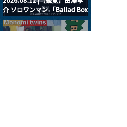
2026.08.12 |【観覧】田澤孝
介 ソロワンマン 「Ballad Box
2026」
2026.08.13 |【観覧】JUST
RIGHT!! vol.26
2026.08.15 |【観覧】夜）
『巷のmyストーリー/センタ
ー"訳"フラッシュ⚡️後編』