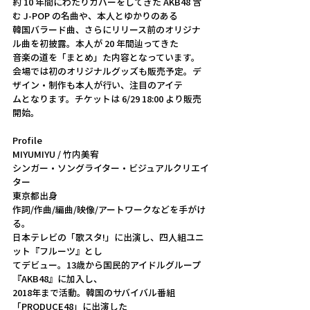
約 10 年間にわたりカバーをしてきた AKB48 含
む J-POP の名曲や、本人とゆかりのある
韓国バラード曲、さらにリリース前のオリジナ
ル曲を初披露。本人が 20 年間辿ってきた
音楽の道を「まとめ」た内容となっています。
会場では初のオリジナルグッズも販売予定。デ
ザイン・制作も本人が行い、注目のアイテ
ムとなります。チケットは 6/29 18:00 より販売
開始。
Profile
MIYUMIYU / 竹内美宥
シンガー・ソングライター・ビジュアルクリエイ
ター
東京都出身
作詞/作曲/編曲/映像/アートワークなどを手がけ
る。
日本テレビの「歌スタ!」に出演し、四人組ユニ
ット『フルーツ』とし
てデビュー。13歳から国⺠的アイドルグループ
『AKB48』に加入し、
2018年まで活動。韓国のサバイバル番組
「PRODUCE48」に出演した