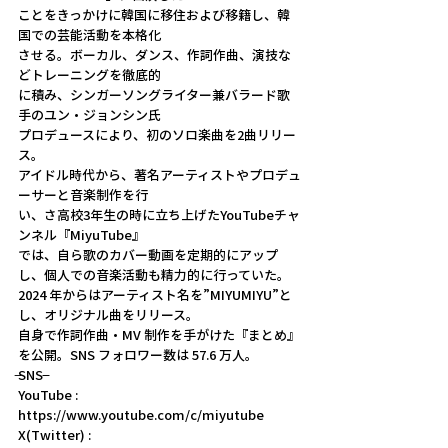
ことをきっかけに韓国に移住および移籍し、韓
国での芸能活動を本格化
させる。ボーカル、ダンス、作詞作曲、演技な
どトレーニングを徹底的
に積み、シンガーソングライター兼バラード歌
手のユン・ジョンシン氏
プロデュースにより、初のソロ楽曲を2曲リリー
ス。
アイドル時代から、著名アーティストやプロデュ
ーサーと音楽制作を行
い、さ高校3年生の時に立ち上げたYouTubeチャ
ンネル『MiyuTube』
では、自ら歌のカバー動画を定期的にアップ
し、個人での音楽活動も精力的に行っていた。
2024 年からはアーティスト名を”MIYUMIYU”と
し、オリジナル曲をリリース。
自身で作詞作曲・MV 制作を手がけた『まとめ』
を公開。SNS フォロワー数は 57.6 万人。
̶̶SNS ̶̶̶
YouTube : 
https://www.youtube.com/c/miyutube
X(Twitter) : 