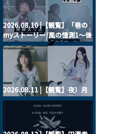
2026.08.10 |【観覧】「巷の
myストーリー/風の憶測1～後
藤まりこアコースティック
violence POPとテニスコー
ツ」
2026.08.11 |【観覧】夜）月
見ル君想フpre. Sugar Shock