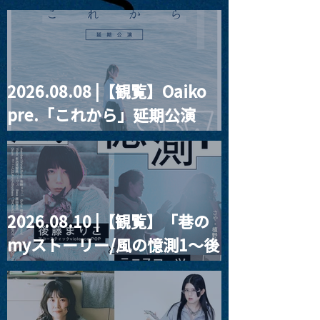
“HALL-IN-ONE”
2026.08.08 |【観覧】Oaiko
pre.「これから」延期公演
Blurred City Lights × 17歳
とベルリンの壁
2026.08.10 |【観覧】「巷の
myストーリー/風の憶測1～後
藤まりこアコースティック
violence POPとテニスコー
ツ」