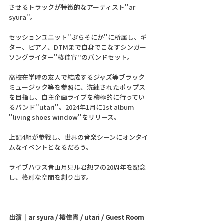
させるトラックが特徴的なアーティスト''ar 
syura''。
セッションユニット''ぷらそにか''に所属し、ギ
ター、ピアノ、DTMまで自身でこなすシンガー
ソングライター''椿佳宵''のバンドセット。
高校在学時の友人で結成するジャズ等ブラック
ミュージック等を参照に、洗練されたポップス
を目指し、自主企画ライブを積極的に行ってい
るバンド''utari''。2024年1月に1st album 
''living shoes window''をリリース。
上記4組が参戦し、世界の音楽シーンにオンタイ
ムなイベントとなるだろう。
ライブハウス青山月見ル君想フの20周年を記念
し、格別な空間を創り出す。
出演｜ar syura / 椿佳宵 / utari / Guest Room