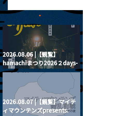
2026.08.06 |【観覧】
2024.08.02 |【観覧】
2024.08.03 
hamachiまつり2026２days-
xiexie wellwell Tour
Unimoon.36
2024
月見ル君想フ編②
2026.08.07 |【観覧】マイテ
ィマウンテンズpresents.