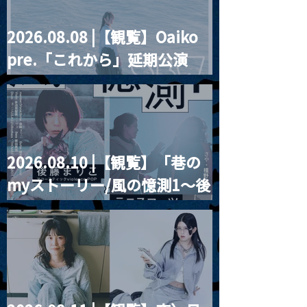
2026.08.08 |【観覧】Oaiko
pre.「これから」延期公演
Blurred City Lights × 17歳
とベルリンの壁
2026.08.10 |【観覧】「巷の
myストーリー/風の憶測1～後
藤まりこアコースティック
violence POPとテニスコー
ツ」