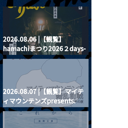
2026.08.06 |【観覧】
2024.08.02 |【観覧】
2024.08.03 
hamachiまつり2026２days-
xiexie wellwell Tour
Unimoon.36
2024
月見ル君想フ編②
2026.08.07 |【観覧】マイテ
ィマウンテンズpresents.
“HALL-IN-ONE”