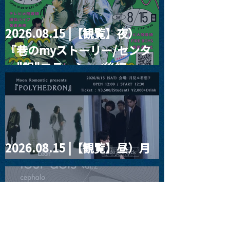
2026.08.15 |【観覧】夜）
『巷のmyストーリー/センタ
ー"訳"フラッシュ⚡️後編』
2026.08.15 |【観覧】昼）月
見ルpre.『POLYHEDRON』