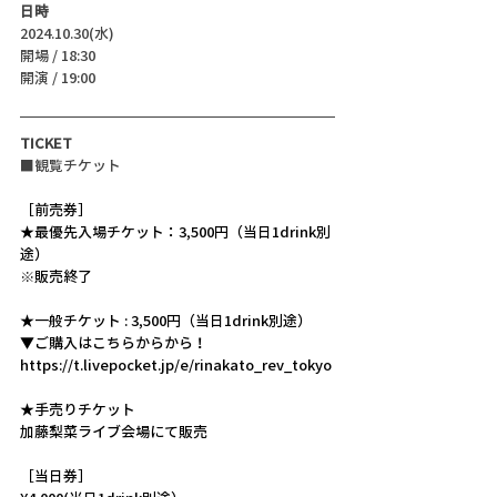
日時
2024.10.30(水)
開場 / 18:30
開演 / 19:00
TICKET
■観覧チケット
［前売券］
★最優先入場チケット：3,500円（当日1drink別
途）
※販売終了
★一般チケット : 3,500円（当日1drink別途）
▼ご購入はこちらからから！
https://t.livepocket.jp/e/rinakato_rev_tokyo
★手売りチケット
加藤梨菜ライブ会場にて販売
［当日券］