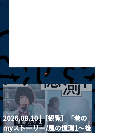
2026.08.10 |【観覧】「巷の
2024.10.02 |【観
2024.10.03 
myストーリー/風の憶測1～後
覧】"Farethest Moon"
見ル20周年記念