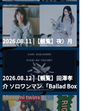
The Thin Place Live at
の帯クラインの
藤まりこアコースティック
Tokyo
耕路ソロ「ポリ
violence POPとテニスコー
ル」・今堀恒雄
ツ」
げがち」～
2026.08.11 |【観覧】夜）月
見ル君想フpre. Sugar Shock
2026.08.12 |【観覧】田澤孝
介 ソロワンマン 「Ballad Box
2026」