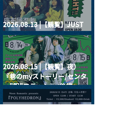
2026.08.13 |【観覧】JUST
RIGHT!! vol.26
2026.08.15 |【観覧】夜）
『巷のmyストーリー/センタ
ー"訳"フラッシュ⚡️後編』