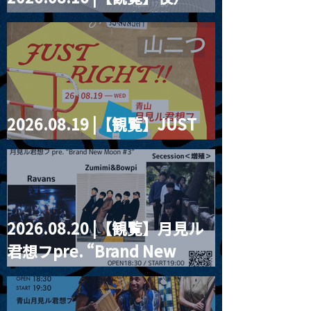
four dots vol.2
2026.08.19 |【観覧】JUST
RIGHT!! vol.27
2026.08.20 |【観覧】月見ル
君想フpre. “Brand New
Moon #3”