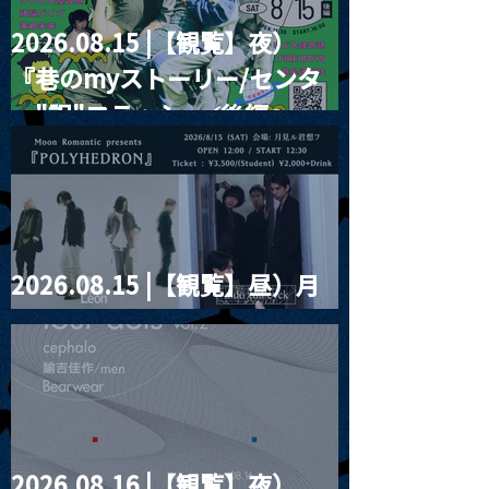
2026.08.15 |【観覧】夜）
『巷のmyストーリー/センタ
ー"訳"フラッシュ⚡️後編』
2026.08.15 |【観覧】昼）月
見ルpre.『POLYHEDRON』
2026.08.16 |【観覧】夜）