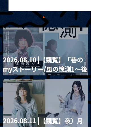
2026.08.10 |【観覧】「巷の
2024.11.02 |【観覧】
2024.11.03 |
myストーリー/風の憶測1～後
sacrifice 5th
夜)Wink Music Service
Anniversary 
1st Album “It Girls” リ
藤まりこアコースティック
LIVE beyond t
リースライブ
violence POPとテニスコー
road
ツ」
2026.08.11 |【観覧】夜）月