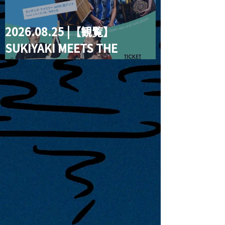
2026.08.25 |【観覧】
SUKIYAKI MEETS THE
WORLD presentsLINDIGO
FAMILY with ANNA SATO,
ODUCHU modern voices
from open sea and vast
plains