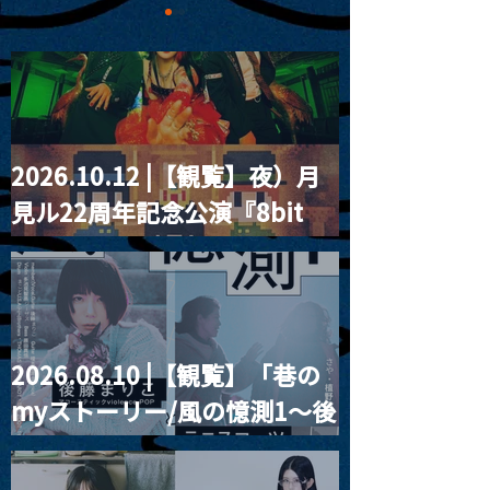
2026.10.12 |【観覧】夜）月
2024.11.02 |【観覧】
2024.11.02 
見ル22周年記念公演『8bit
夜)Wink Music Service
イブ
1st Album “It Girls” リ
strawberry』
リースライブ
2026.08.10 |【観覧】「巷の
myストーリー/風の憶測1～後
藤まりこアコースティック
violence POPとテニスコー