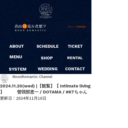
ログイン / 新規登録
ABOUT
SCHEDULE
TICKET
MENU
SHOP
RENTAL
SYSTEM
WEDDING
CONTACT
MoonRomantic-Channel
2024.11.20(wed) |【観覧】【 Intimate living
】 曽我部恵一 / DOTAMA / #KTちゃん
更新日：
2024年11月10日