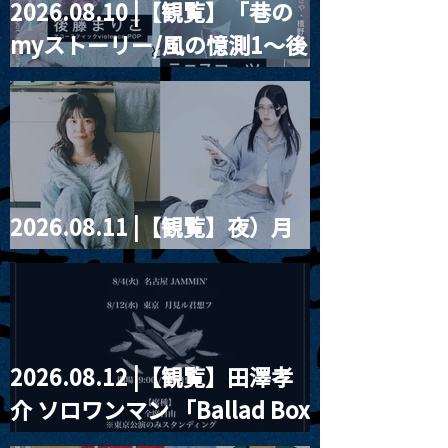
2026.08.10 |【観覧】「巷の
myストーリー/風の憶測1～後
藤まりこアコースティック
violence POPとテニスコー
ツ」
2026.08.11 |【観覧】夜）月
見ル君想フpre. Sugar Shock
2026.08.12 |【観覧】田澤孝
介 ソロワンマン 「Ballad Box
2026」