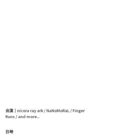
出演｜
nicora ray ark / NaNoMoRaL / Finger 
Runs / and more...
日時