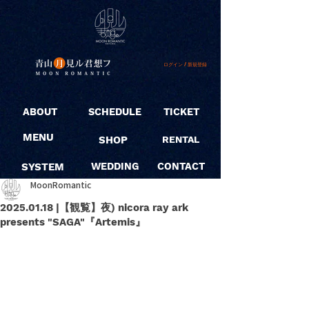
ログイン / 新規登録
ABOUT
SCHEDULE
TICKET
MENU
SHOP
RENTAL
SYSTEM
WEDDING
CONTACT
MoonRomantic
2025.01.18 |【観覧】夜) nicora ray ark
presents "SAGA"『Artemis』