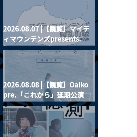
2026.08.07 |【観覧】マイテ
MoonRomantic
2021.03.20夜
ィマウンテンズpresents.
Channel1周年記念Live
『Payrin’s 桜
誕祭「卍解・千
“HALL-IN-ONE”
餅」』
2026.08.08 |【観覧】Oaiko
pre.「これから」延期公演
Blurred City Lights × 17歳
とベルリンの壁