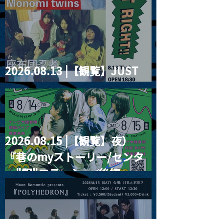
2026.08.13 |【観覧】JUST
RIGHT!! vol.26
2026.08.15 |【観覧】夜）
『巷のmyストーリー/センタ
ー"訳"フラッシュ⚡️後編』