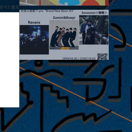
すべて表示
2026.08.19 |【観覧】JUST RIGHT!! vol.27
2026.08.20 |【観覧】月見ル君想フpre. “Brand New Moon #3”