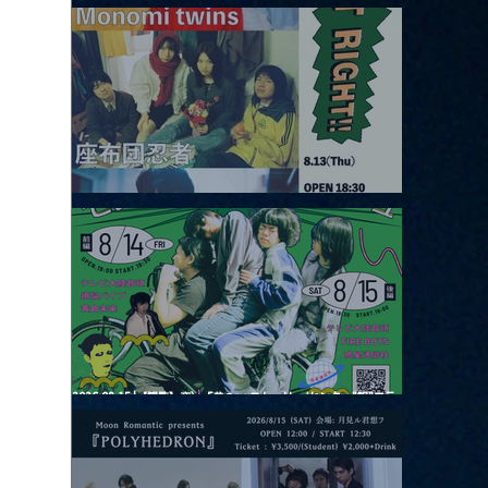
2026.08.12 |【観覧】田澤孝介 ソロワンマン 「Ballad Box 2026」
2026.08.13 |【観覧】JUST RIGHT!! vol.26
2026.08.15 |【観覧】夜）『巷のmyストーリー/センター"訳"フラ
ッシュ⚡️後編』