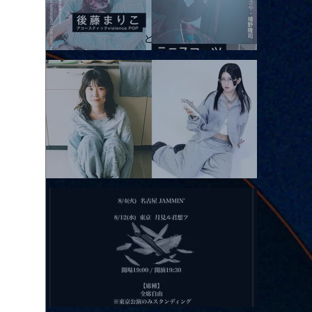
2026.08.10 |【観覧】「巷のmyストーリー/風の憶測1～後藤まりこ
アコースティックviolence POPとテニスコーツ」
2026.08.11 |【観覧】夜）月見ル君想フpre. Sugar Shock