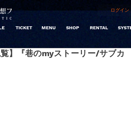
ログイン 
LE
TICKET
MENU
SHOP
RENTAL
SYST
 |【観覧】『巷のmyストーリー/サブカ