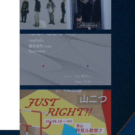
2026.08.15 |【観覧】昼）月見ルpre.『POLYHEDRON』
2026.08.16 |【観覧】夜）four dots vol.2