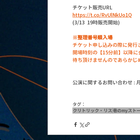
チケット販売URL
https://t.co/RvUlNkUo1Q
(3/13  19時販売開始)
※整理番号順入場
チケット申し込みの際に発行
開場時刻の【15分前】以降
待ち頂けませんのであらかじ
公演に関するお問い合わせ : 月見ル
タグ：
クリトリック・リス
巷のmyスト