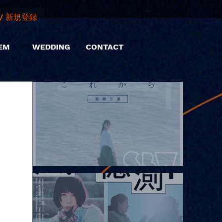
/ 新規登録
EM
WEDDING
CONTACT
2026.08.08 |【観覧】Oaiko pre.「これから」延期公演 Blurred
City Lights × 17歳とベルリンの壁