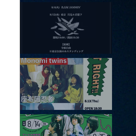
2026.08.11 |【観覧】夜）月見ル君想フpre. Sugar Shock
2026.08.12 |【観覧】田澤孝介 ソロワンマン 「Ballad Box 2026」
2026.08.13 |【観覧】JUST RIGHT!! vol.26