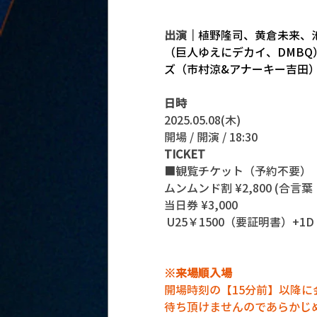
出演｜
植野隆司、黄倉未来、
（巨人ゆえにデカイ、DMBQ）、h
ズ（市村涼&アナーキー吉田
日時
2025.05.08(木)
開場 / 開演 / 18:30
TICKET
■観覧チケット（予約不要）
ムンムンド割 ¥2,800 (合
当日券 ¥3,000
 U25￥1500（要証明書）+1D 
※来場順入場
開場時刻の【15分前】以降
待ち頂けませんのであらかじ