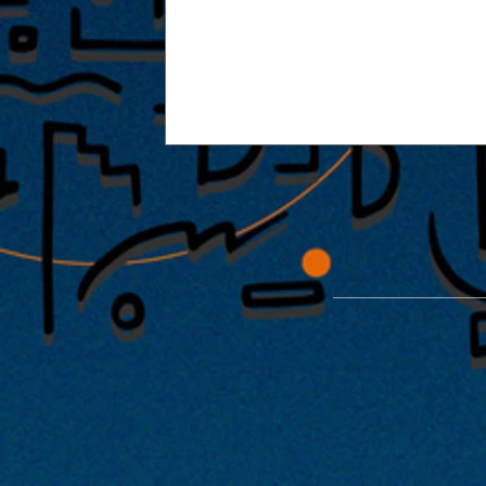
2025.05.02 |【観覧】 ShutKn
始Live 「解いて」