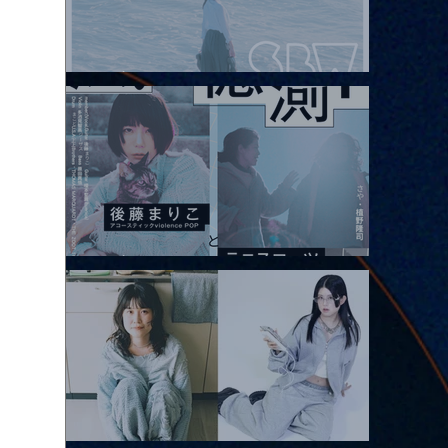
2026.08.08 |【観覧】Oaiko pre.「これから」延期公演 Blurred
City Lights × 17歳とベルリンの壁
2026.08.10 |【観覧】「巷のmyストーリー/風の憶測1～後藤まりこ
アコースティックviolence POPとテニスコーツ」