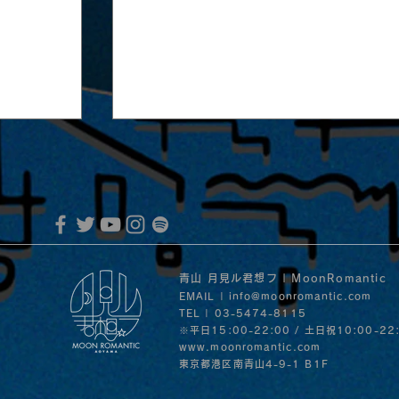
青山 月見ル君想フ | MoonRomantic
EMAIL |
info@moonromantic.com
TEL | 03-5474-8115
※平日15:00-22:00 / 土日祝10:00-22
2025.05.03 |昼）【観覧】Irish Ses
oll始動開
www.moonromantic.com
​東京都港区南青山4-9-1 B1F