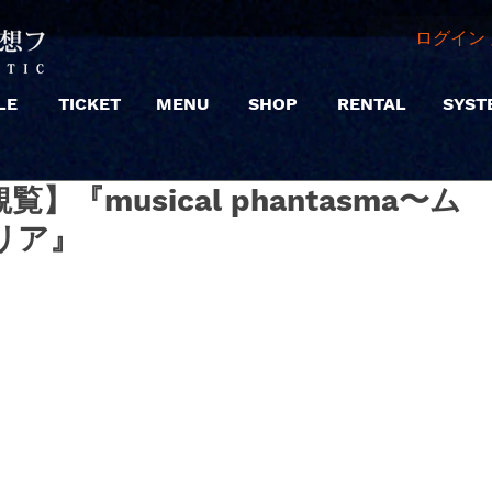
ログイン 
LE
TICKET
MENU
SHOP
RENTAL
SYST
【観覧】『musical phantasma〜ム
リア』