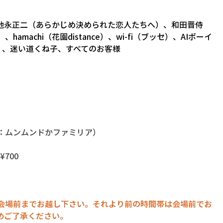
池永正二（あらかじめ決められた恋人たちへ）、和田晋侍
amachi（花園distance）、wi-fi（ブッセ）、AIボーイ
）、迷い道くね子、すべてのお客様
言葉：ムンムンドかファミリア）
¥700
に会場前までお越し下さい。それより前の時間帯は会場前でお
めご了承ください。