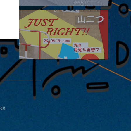
2026.08.16 |【観覧】夜）four dots vol.2
2026.08.19 |【観覧】JUST RIGHT!! vol.27
:00
sion