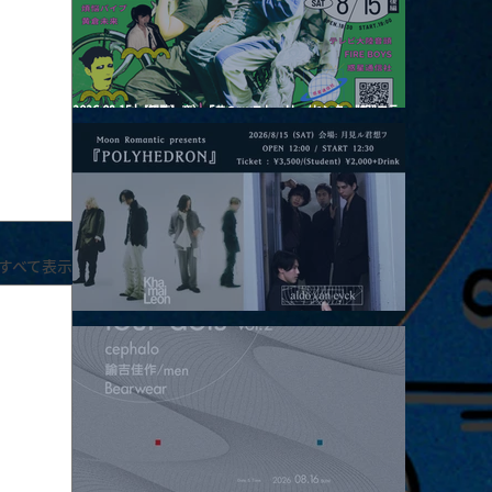
2026.08.15 |【観覧】夜）『巷のmyストーリー/センター"訳"フラ
ッシュ⚡️後編』
すべて表示
2026.08.15 |【観覧】昼）月見ルpre.『POLYHEDRON』