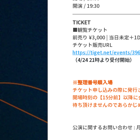
開演 / 19:30
TICKET
■観覧チケット
前売り ¥3,000 | 当日未定＋1D
チケット販売URL
https://tiget.net/events/39
（4/24 21時より受付開始）
※整理番号順入場
チケット申し込みの際に発行
開場時刻の【15分前】以降
待ち頂けませんのであらかじ
公演に関するお問い合わせ : 月見ル