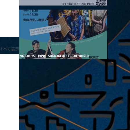
2026.08.20 |【観覧】月見ル君想フpre. “Brand New Moon #3”
すべて表示
2026.08.25 |【観覧】SUKIYAKI MEETS THE WORLD
presentsLINDIGO FAMILY with ANNA SATO, ODUCHU modern
voices from open sea and vast plains