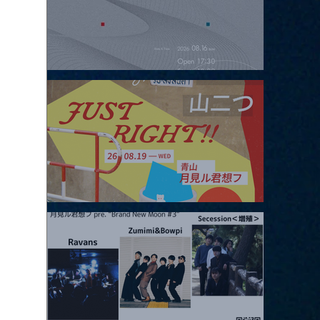
2026.08.16 |【観覧】夜）four dots vol.2
2026.08.19 |【観覧】JUST RIGHT!! vol.27