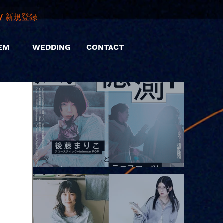
/ 新規登録
EM
WEDDING
CONTACT
2026.08.10 |【観覧】「巷のmyストーリー/風の憶測1～後藤まりこ
アコースティックviolence POPとテニスコーツ」