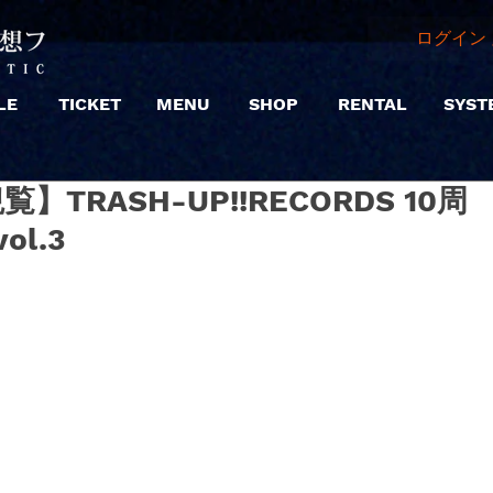
ログイン 
LE
TICKET
MENU
SHOP
RENTAL
SYST
【観覧】TRASH-UP!!RECORDS 10周
l.3