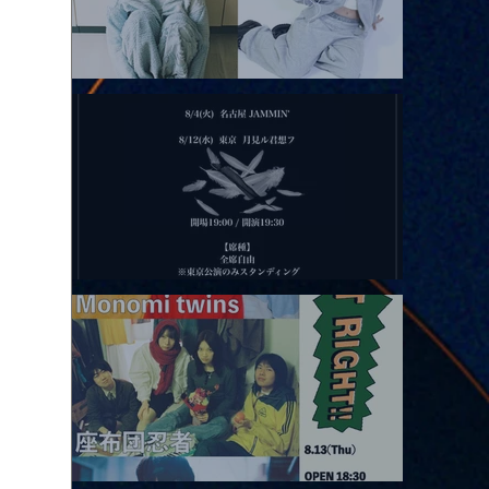
2026.08.11 |【観覧】夜）月見ル君想フpre. Sugar Shock
2026.08.12 |【観覧】田澤孝介 ソロワンマン 「Ballad Box 2026」