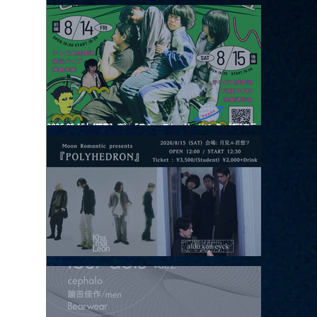
2026.08.13 |【観覧】JUST RIGHT!! vol.26
2026.08.15 |【観覧】夜）『巷のmyストーリー/センター"訳"フラ
ッシュ⚡️後編』
2026.08.15 |【観覧】昼）月見ルpre.『POLYHEDRON』