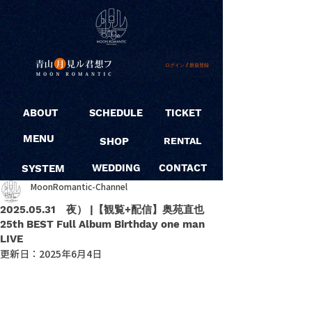
ログイン / 新規登録
ABOUT
SCHEDULE
TICKET
MENU
SHOP
RENTAL
SYSTEM
WEDDING
CONTACT
MoonRomantic-Channel
2025.05.31 夜） |【観覧+配信】奥苑直也
25th BEST Full Album Birthday one man
LIVE
更新日：
2025年6月4日