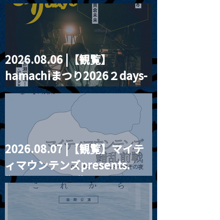
2026.08.06 |【観覧】
MoonRomantic
2021.03.20夜
hamachiまつり2026２days-
Channel1周年記念Live
『Payrin’s 桜
誕祭「卍解・千
月見ル君想フ編②
餅」』
2026.08.07 |【観覧】マイテ
ィマウンテンズpresents.
“HALL-IN-ONE”