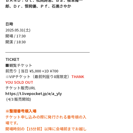
ＢＡＮＤ：Ｇｔ．松岡詩恩、Ｂａ．根本陽一
郎、Ｄｒ．笹岡優、Ｐｆ．石黒さやか
日時
2025.05.31(土)
開場 / 17:30
開演 / 18:30 
TICKET
■観覧チケット
前売り  | 当日 ¥5,000 +1D ¥700
※VIPチケット（最前列座り8席限定）
THANK 
YOU SOLD OUT
チケット販売URL
https://t.livepocket.jp/e/a_yly
 (4/3 販売開始)
※整理番号順入場
チケット申し込みの際に発行される番号順の入
場です。
開場時刻の【15分前】以降に会場前までお越し