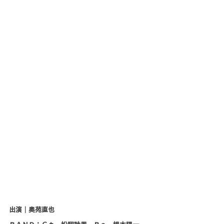
出演｜奥苑直也