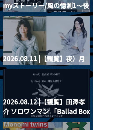
myストーリー/風の憶測1～後
藤まりこアコースティック
violence POPとテニスコー
ツ」
2026.08.11 |【観覧】夜）月
見ル君想フpre. Sugar Shock
2026.08.12 |【観覧】田澤孝
介 ソロワンマン 「Ballad Box
2026」