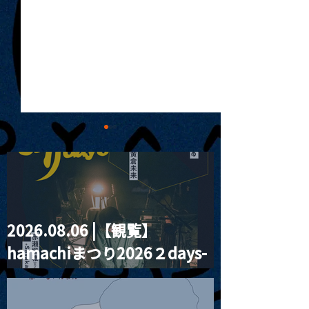
2026.08.06 |【観覧】
MoonRomantic
2021.03.20夜
hamachiまつり2026２days-
Channel1周年記念Live
『Payrin’s 桜
誕祭「卍解・千
月見ル君想フ編②
餅」』