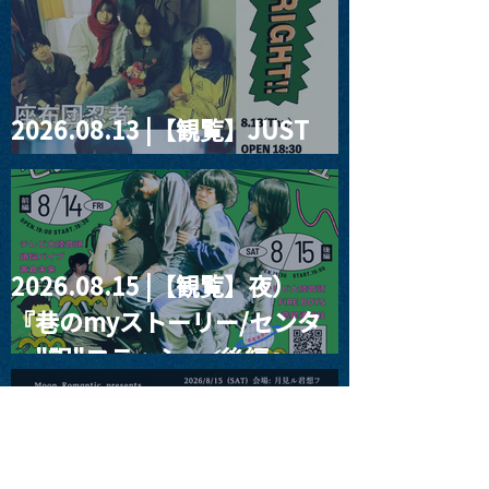
2026.08.13 |【観覧】JUST
RIGHT!! vol.26
2026.08.15 |【観覧】夜）
『巷のmyストーリー/センタ
ー"訳"フラッシュ⚡️後編』