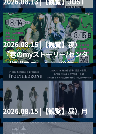
2026.08.13 |【観覧】JUST
RIGHT!! vol.26
2026.08.15 |【観覧】夜）
『巷のmyストーリー/センタ
ー"訳"フラッシュ⚡️後編』
2026.08.15 |【観覧】昼）月
見ルpre.『POLYHEDRON』