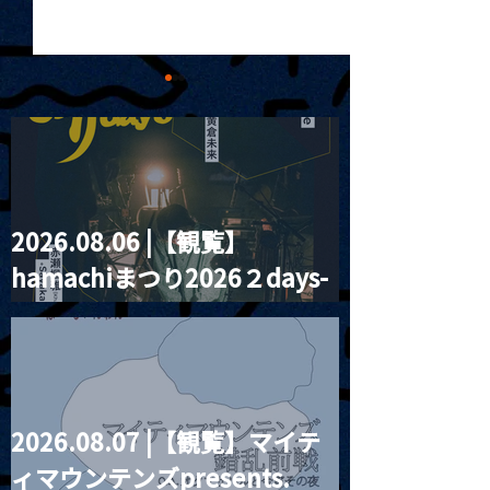
2026.08.06 |【観覧】
2025.07.02 | PRIVATE
2025.07.03 
hamachiまつり2026２days-
RENTAL
こから先の湾 VOL
月見ル君想フ編②
2026.08.07 |【観覧】マイテ
ィマウンテンズpresents.