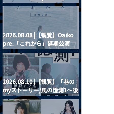
“HALL-IN-ONE”
2026.08.08 |【観覧】Oaiko
pre.「これから」延期公演
Blurred City Lights × 17歳
とベルリンの壁
2026.08.10 |【観覧】「巷の
myストーリー/風の憶測1～後
藤まりこアコースティック
violence POPとテニスコー