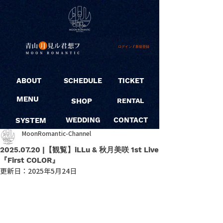
ログイン / 新規登録
ABOUT
SCHEDULE
TICKET
MENU
SHOP
RENTAL
SYSTEM
WEDDING
CONTACT
MoonRomantic-Channel
2025.07.20 |【観覧】iLLu & 秋月美咲 1st Live
『First COLOR』
更新日：
2025年5月24日