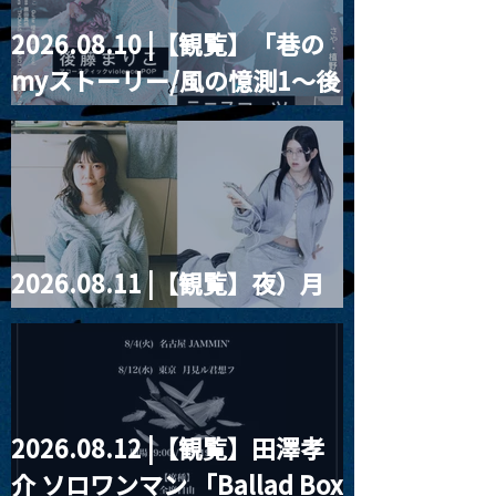
2026.08.10 |【観覧】「巷の
2025.07.02 | PRIVATE
2025.07.03 
myストーリー/風の憶測1～後
RENTAL
こから先の湾 VOL
藤まりこアコースティック
violence POPとテニスコー
ツ」
2026.08.11 |【観覧】夜）月
見ル君想フpre. Sugar Shock
2026.08.12 |【観覧】田澤孝
介 ソロワンマン 「Ballad Box