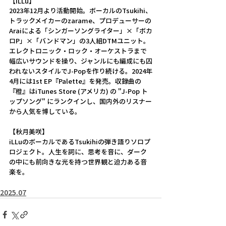
【iLLu】
2023年12月より活動開始。ボーカルのTsukihi、
トラックメイカーのzarame、プロデューサーの
Araiによる「シンガーソングライター」×「ボカ
ロP」×「バンドマン」の3人組DTMユニット。
エレクトロニック・ロック・オーケストラまで
幅広いサウンドを操り、ジャンルにも編成にも囚
われないスタイルでJ-Popを作り続ける。2024年
4月には1st EP『Palette』を発売。収録曲の
『橙』はiTunes Store (アメリカ) の "J-Pop ト
ップソング" にランクインし、国内外のリスナー
から人気を博している。
【秋月美咲】
iLLuのボーカルであるTsukihiの弾き語りソロプ
ロジェクト。人生を詞に、思考を音に、ダーク
の中にも前向きな光を持つ世界観と迫力ある音
楽を。
2025.07