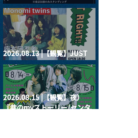
2026」
2026.08.13 |【観覧】JUST
RIGHT!! vol.26
2026.08.15 |【観覧】夜）
『巷のmyストーリー/センタ
ー"訳"フラッシュ⚡️後編』