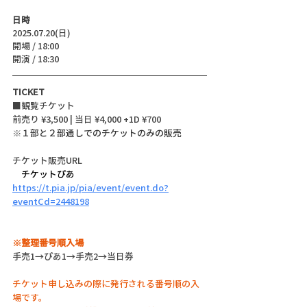
日時
2025.07.20(日)
開場 / 18:00
開演 / 18:30
TICKET
■観覧チケット
前売り ¥3,500 | 当日 ¥4,000 +1D ¥700
※１部と２部通しでのチケットのみの販売
チケット販売URL
　チケットぴあ
https://t.pia.jp/pia/event/event.do?
eventCd=2448198
※整理番号順入場
手売1→ぴあ1→手売2→当日券
チケット申し込みの際に発行される番号順の入
場です。