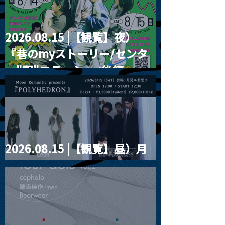
2026.08.15 |【観覧】夜）
『巷のmyストーリー/センタ
ー"訳"フラッシュ⚡️後編』
2026.08.15 |【観覧】昼）月
見ルpre.『POLYHEDRON』