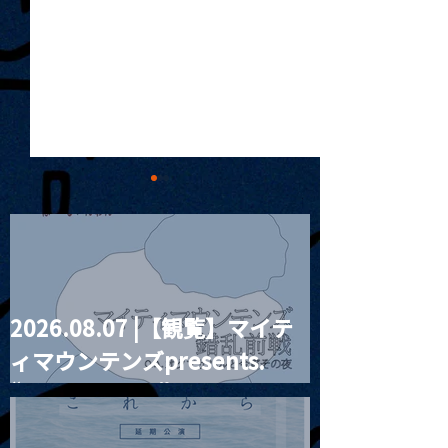
2026.08.07 |【観覧】マイテ
2025.07.02 | PRIVATE
2025.07.03 
ィマウンテンズpresents.
RENTAL
こから先の湾 VOL
“HALL-IN-ONE”