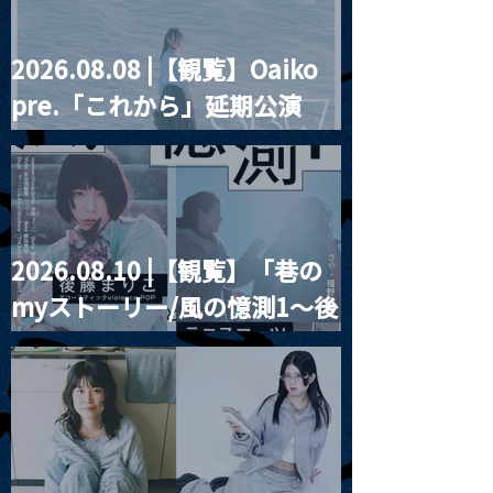
2026.08.08 |【観覧】Oaiko
pre.「これから」延期公演
Blurred City Lights × 17歳
とベルリンの壁
2026.08.10 |【観覧】「巷の
myストーリー/風の憶測1～後
藤まりこアコースティック
violence POPとテニスコー
ツ」