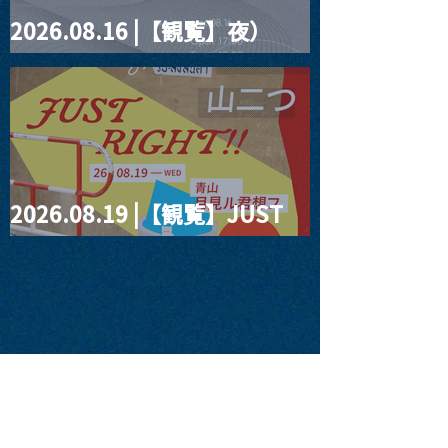
2026.08.16 |【観覧】夜）
four dots vol.2
2026.08.19 |【観覧】JUST
RIGHT!! vol.27