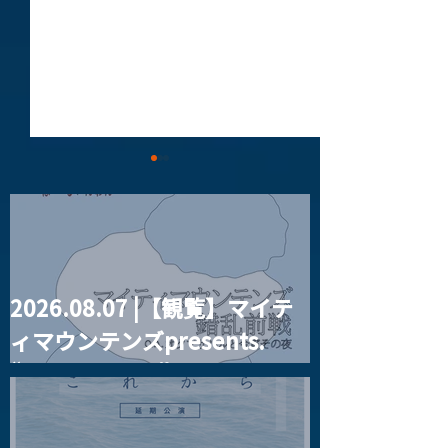
2026.08.07 |【観覧】マイテ
2025.08.02 |【観覧+配
2025.08.02 
ィマウンテンズpresents.
信】昼）はまたく1stワン
夜）太陽に憧れ
マンライブ“82JAM”
“HALL-IN-ONE”