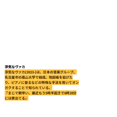
浮気なヴァカ
浮気なヴァカ(2023-)は、日本の音楽グループ。
名古屋市の南山大学で結成。地図帳を拡げた
り、ピアノに登るなどの特殊な手法を用いてオン
ガクすることで知られている。
「まじで朝早い、最近もう5時半起きで6時20分
には家出てる」