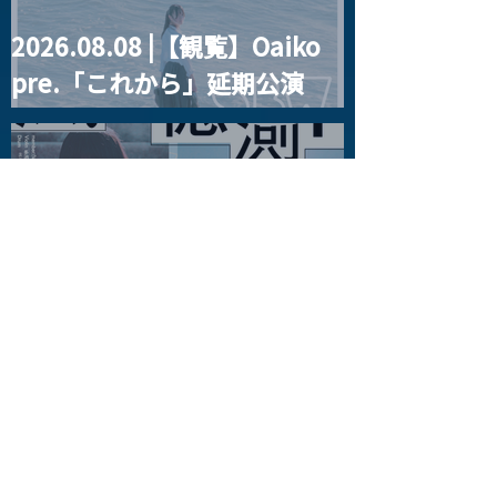
2026.08.08 |【観覧】Oaiko
pre.「これから」延期公演
Blurred City Lights × 17歳
とベルリンの壁
2026.08.10 |【観覧】「巷の
myストーリー/風の憶測1～後
藤まりこアコースティック
violence POPとテニスコー
ツ」
2026.08.11 |【観覧】夜）月