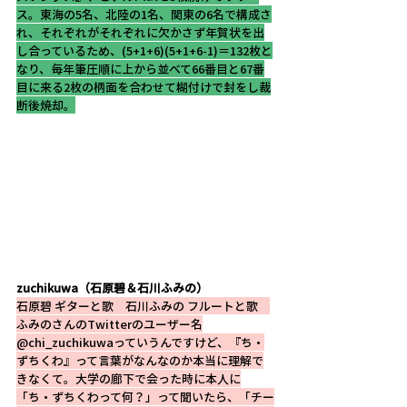
ス。東海の5名、北陸の1名、関東の6名で構成さ
れ、それぞれがそれぞれに欠かさず年賀状を出
し合っているため、(5+1+6)(5+1+6-1)＝132枚と
なり、毎年筆圧順に上から並べて66番目と67番
目に来る2枚の柄面を合わせて糊付けで封をし裁
断後焼却。
zuchikuwa（石原碧＆石川ふみの）
石原碧 ギターと歌　石川ふみの フルートと歌　
ふみのさんのTwitterのユーザー名
@chi_zuchikuwaっていうんですけど、『ち・
ずちくわ』って言葉がなんなのか本当に理解で
きなくて。大学の廊下で会った時に本人に
「ち・ずちくわって何？」って聞いたら、「チー