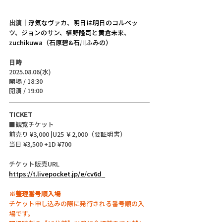
出演｜
浮気なヴァカ、明日は明日のコルベッ
ツ、ジョンのサン、植野隆司と黄倉未来、
zuchikuwa（石原碧&石川ふみの）
日時
2025.08.06(水)
開場 / 18:30
開演 / 19:00
TICKET
■観覧チケット
前売り ¥3,000 |U25 ￥2,000（要証明書）
当日 ¥3,500 +1D ¥700
チケット販売URL
https://t.livepocket.jp/e/cv6d_
※整理番号順入場
チケット申し込みの際に発行される番号順の入
場です。