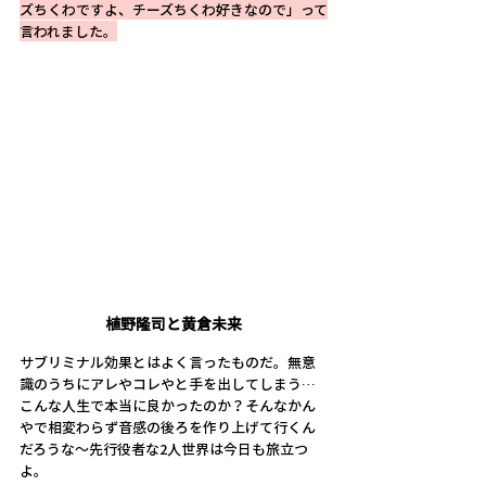
ズちくわですよ、チーズちくわ好きなので」って
言われました。
植野隆司と黄倉未来
サブリミナル効果とはよく言ったものだ。無意
識のうちにアレやコレやと手を出してしまう…
こんな人生で本当に良かったのか？そんなかん
やで相変わらず音感の後ろを作り上げて行くん
だろうな〜先行役者な2人世界は今日も旅立つ
よ。