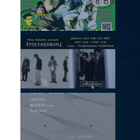
2026.08.15 |【観覧】夜）『巷のmyストーリー/センター"訳"フラ
ッシュ⚡️後編』
2026.08.15 |【観覧】昼）月見ルpre.『POLYHEDRON』