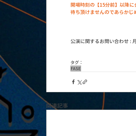
開場時刻の【15分前】以降
待ち頂けませんのであらかじ
公演に関するお問い合わせ : 月見ル
タグ：
FASE
関連記事