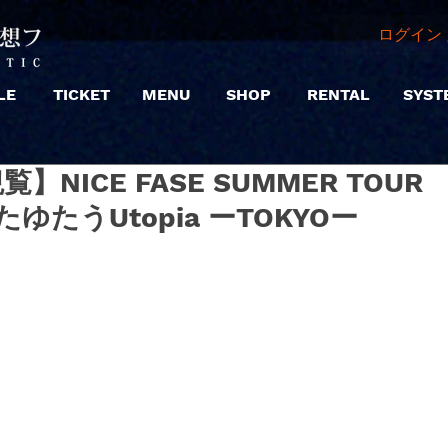
ログイン 
LE
TICKET
MENU
SHOP
RENTAL
SYST
【観覧】NICE FASE SUMMER TOUR
たうUtopia ーTOKYOー