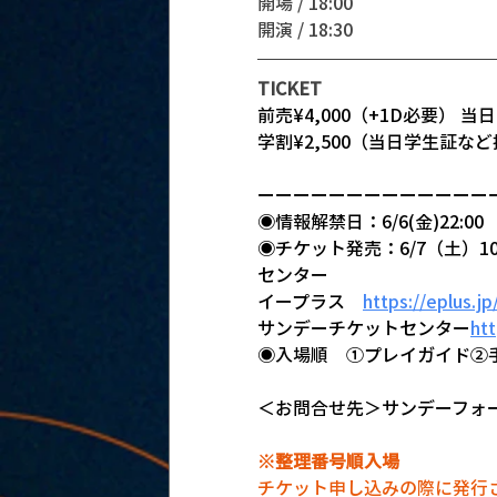
開場 / 18:00
開演 / 18:30
TICKET
前売¥4,000（+1D必要） 当日
学割¥2,500（当日学生証など
ーーーーーーーーーーーーー
◉情報解禁日：6/6(金)22:00
◉チケット発売：6/7（土）
センター
イープラス　
https://eplus.jp
サンデーチケットセンター
htt
◉入場順
　①プレイガイド②
＜お問合せ先＞サンデーフォークプロ
※整理番号順入場
チケット申し込みの際に発行