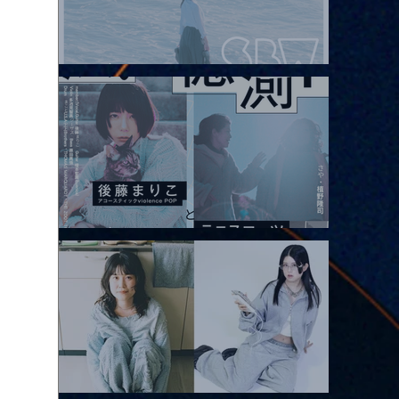
2026.08.08 |【観覧】Oaiko pre.「これから」延期公演 Blurred
City Lights × 17歳とベルリンの壁
2026.08.10 |【観覧】「巷のmyストーリー/風の憶測1～後藤まりこ
アコースティックviolence POPとテニスコーツ」