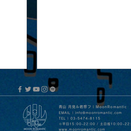
青山 月見ル君想フ | MoonRomantic
EMAIL |
info@moonromantic.com
TEL | 03-5474-8115
※平日15:00-22:00 / 土日祝10:00-22
www.moonromantic.com