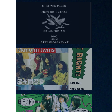
2026.08.11 |【観覧】夜）月見ル君想フpre. Sugar Shock
2026.08.12 |【観覧】田澤孝介 ソロワンマン 「Ballad Box 2026」
2026.08.13 |【観覧】JUST RIGHT!! vol.26