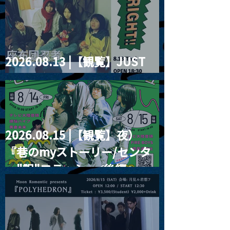
2026.08.13 |【観覧】JUST
RIGHT!! vol.26
2026.08.15 |【観覧】夜）
『巷のmyストーリー/センタ
ー"訳"フラッシュ⚡️後編』