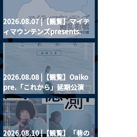
2026.08.07 |【観覧】マイテ
2025.08.02 |【観覧+配
2025.08.02 
ィマウンテンズpresents.
信】昼）はまたく1stワン
夜）太陽に憧れ
マンライブ“82JAM”
“HALL-IN-ONE”
2026.08.08 |【観覧】Oaiko
pre.「これから」延期公演
Blurred City Lights × 17歳
とベルリンの壁
2026.08.10 |【観覧】「巷の