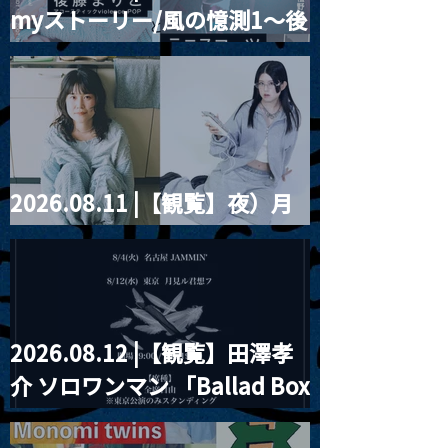
myストーリー/風の憶測1～後
藤まりこアコースティック
violence POPとテニスコー
ツ」
2026.08.11 |【観覧】夜）月
見ル君想フpre. Sugar Shock
2026.08.12 |【観覧】田澤孝
介 ソロワンマン 「Ballad Box
2026」