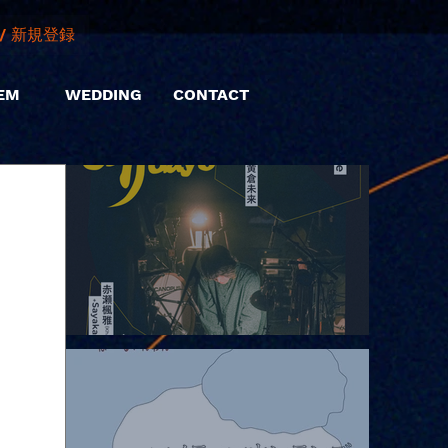
/ 新規登録
EM
WEDDING
CONTACT
2026.08.06 |【観覧】hamachiまつり2026２days-月見ル君想フ編
②