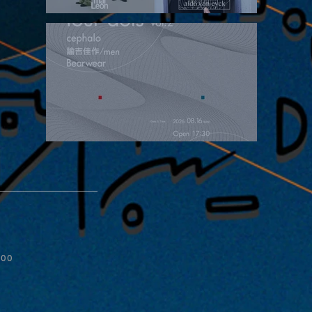
2026.08.15 |【観覧】昼）月見ルpre.『POLYHEDRON』
2026.08.16 |【観覧】夜）four dots vol.2
:00