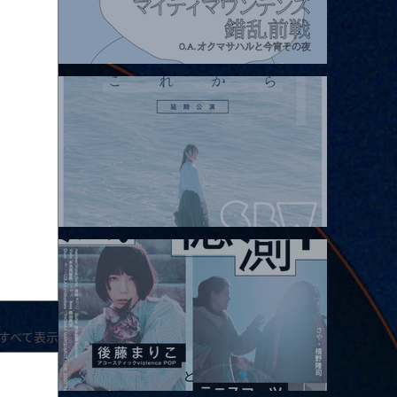
2026.08.07 |【観覧】マイティマウンテンズpresents. “HALL-IN-
ONE”
2026.08.08 |【観覧】Oaiko pre.「これから」延期公演 Blurred
City Lights × 17歳とベルリンの壁
すべて表示
2026.08.10 |【観覧】「巷のmyストーリー/風の憶測1～後藤まりこ