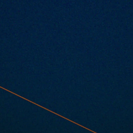
 go
2025.12.02 |【観覧】百合園えま生
2025「ロイヤルパーティー〜 満月
海月と舞踏会 〜」