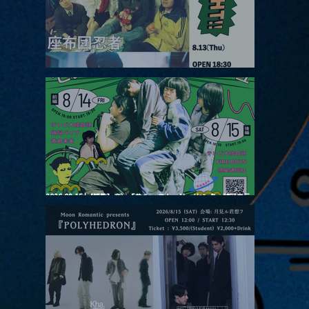
誕祭
の下で
2026.08.13 |【観覧】JUST RIGHT!! vol.26
2026.08.15 |【観覧】夜）『巷のmyストーリー/センター"訳"フラ
ッシュ⚡️後編』