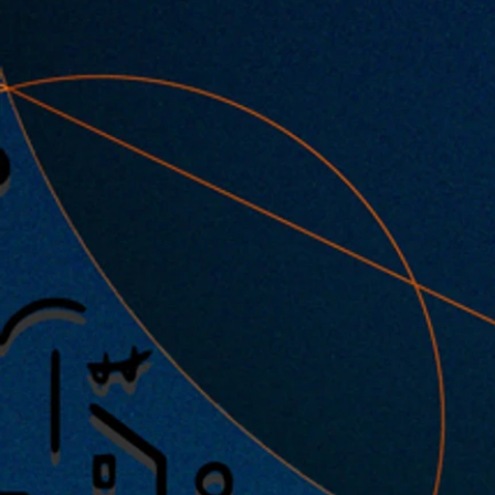
2025.12.01 |【観覧】Time won't
back→tokyo