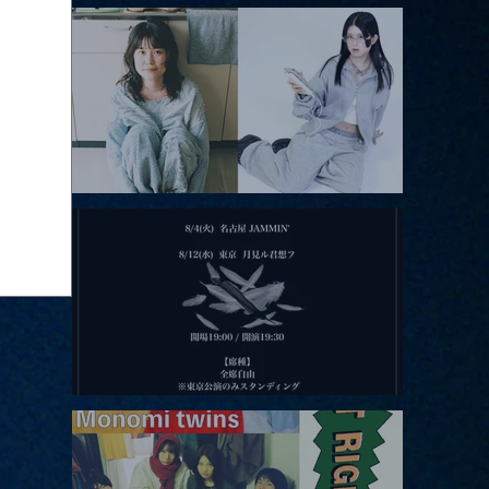
アコースティックviolence POPとテニスコーツ」
2026.08.11 |【観覧】夜）月見ル君想フpre. Sugar Shock
2026.08.12 |【観覧】田澤孝介 ソロワンマン 「Ballad Box 2026」