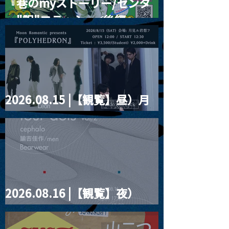
『巷のmyストーリー/センタ
ー"訳"フラッシュ⚡️後編』
2026.08.15 |【観覧】昼）月
見ルpre.『POLYHEDRON』
2026.08.16 |【観覧】夜）
four dots vol.2