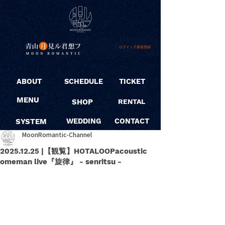
ログイン / 新規登録
ABOUT
SCHEDULE
TICKET
MENU
SHOP
RENTAL
SYSTEM
WEDDING
CONTACT
MoonRomantic-Channel
2025.12.25 |【観覧】HOTALOOPacoustic
omeman live『旋律』 - senritsu -