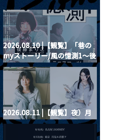
2026.08.10 |【観覧】「巷の
2025.12.02 |【観覧】百
2025.12.03 
myストーリー/風の憶測1～後
合園えま生誕祭2025「ロ
Not Disturb! v
イヤルパーティー〜 満月
延期>
藤まりこアコースティック
の下で海月と舞踏会 〜」
violence POPとテニスコー
ツ」
2026.08.11 |【観覧】夜）月
見ル君想フpre. Sugar Shock