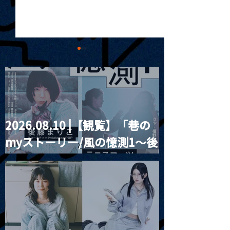
2026.08.10 |【観覧】「巷の
2026.02.01 |【観覧】昼)
2026.02.02 
myストーリー/風の憶測1～後
紗乃香 SANOKA FIRST
瑯ACOUSTIC LI
CONCERT
TOUR[sing for 
藤まりこアコースティック
violence POPとテニスコー
ツ」