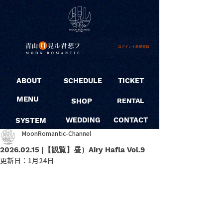
ログイン / 新規登録
ABOUT
SCHEDULE
TICKET
MENU
SHOP
RENTAL
SYSTEM
WEDDING
CONTACT
MoonRomantic-Channel
2026.02.15 |【観覧】昼）Airy Hafla Vol.9
更新日：
1月24日