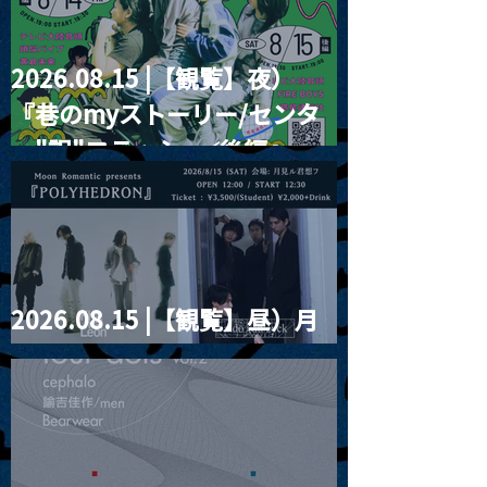
2026.08.15 |【観覧】夜）
『巷のmyストーリー/センタ
ー"訳"フラッシュ⚡️後編』
2026.08.15 |【観覧】昼）月
見ルpre.『POLYHEDRON』