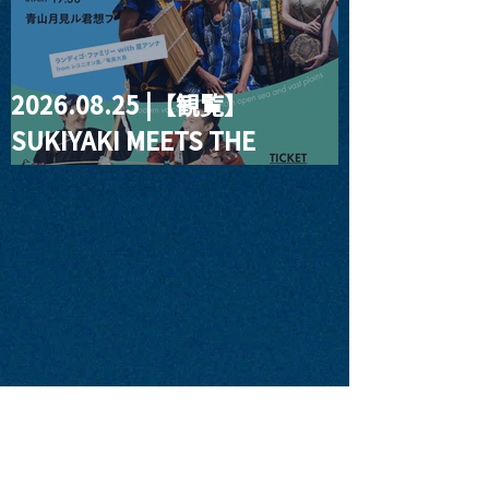
2026.08.25 |【観覧】
SUKIYAKI MEETS THE
WORLD presentsLINDIGO
FAMILY with ANNA SATO,
ODUCHU modern voices
from open sea and vast
plains