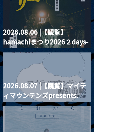
2026.08.06 |【観覧】
2026.03.01 |【観覧+配
2026.03.02 
hamachiまつり2026２days-
信】昼）「幻想曲と月」
MIZUKI PRES
安齋孝秋 （Key）×
に迷う羊』ライ
月見ル君想フ編②
Chiaya （vo ）ユニット
会
初ライブ≪観覧チケッ
ト・THANK YOU SOLD
OUT!!≫
2026.08.07 |【観覧】マイテ
ィマウンテンズpresents.
“HALL-IN-ONE”