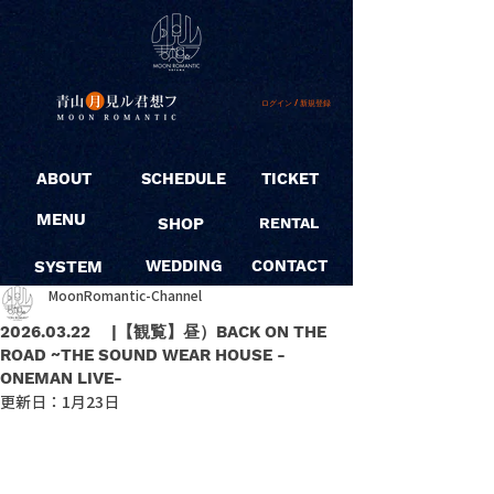
ログイン / 新規登録
ABOUT
SCHEDULE
TICKET
MENU
SHOP
RENTAL
SYSTEM
WEDDING
CONTACT
MoonRomantic-Channel
2026.03.22 |【観覧】昼）BACK ON THE
ROAD ~THE SOUND WEAR HOUSE -
ONEMAN LIVE-
更新日：
1月23日