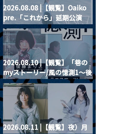
2026.08.08 |【観覧】Oaiko
pre.「これから」延期公演
Blurred City Lights × 17歳
とベルリンの壁
2026.08.10 |【観覧】「巷の
myストーリー/風の憶測1～後
藤まりこアコースティック
violence POPとテニスコー
ツ」
2026.08.11 |【観覧】夜）月