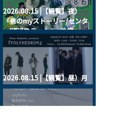
2026.08.15 |【観覧】夜）
『巷のmyストーリー/センタ
ー"訳"フラッシュ⚡️後編』
2026.08.15 |【観覧】昼）月
見ルpre.『POLYHEDRON』
2026.08.16 |【観覧】夜）