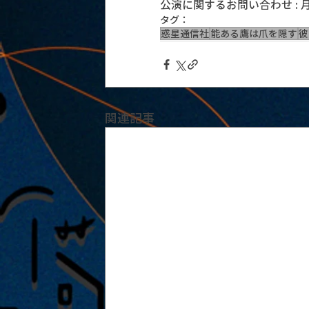
公演に関するお問い合わせ : 月見ル
タグ：
惑星通信社
能ある鷹は爪を隠す
彼
関連記事