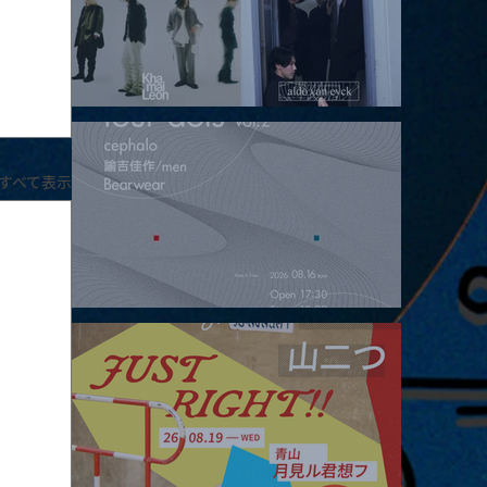
2026.08.15 |【観覧】昼）月見ルpre.『POLYHEDRON』
すべて表示
2026.08.16 |【観覧】夜）four dots vol.2