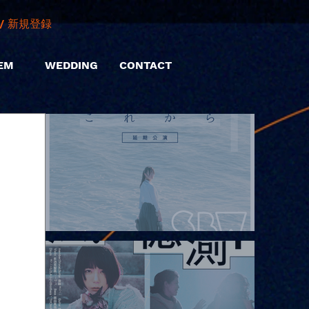
/ 新規登録
EM
WEDDING
CONTACT
2026.08.08 |【観覧】Oaiko pre.「これから」延期公演 Blurred
City Lights × 17歳とベルリンの壁