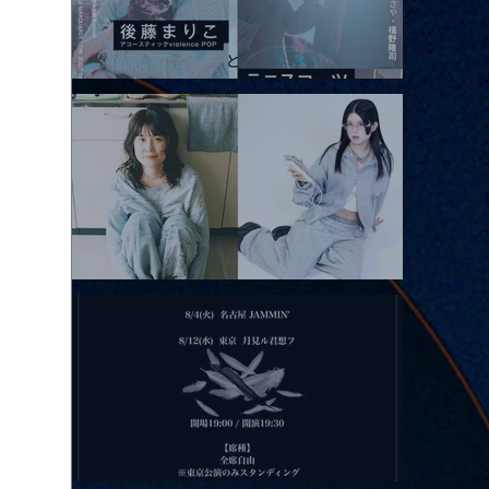
2026.08.10 |【観覧】「巷のmyストーリー/風の憶測1～後藤まりこ
アコースティックviolence POPとテニスコーツ」
2026.08.11 |【観覧】夜）月見ル君想フpre. Sugar Shock