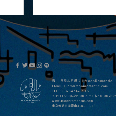
 & 月見
2026.05.02 |【観覧】哀と凛人の
青山 月見ル君想フ | MoonRomantic
単独営利目的ライヴ「月下奇人の三
EMAIL |
info@moonromantic.com
TEL | 03-5474-8115
第一夜
※平日15:00-22:00 / 土日祝10:00-22
www.moonromantic.com
​東京都港区南青山4-9-1 B1F