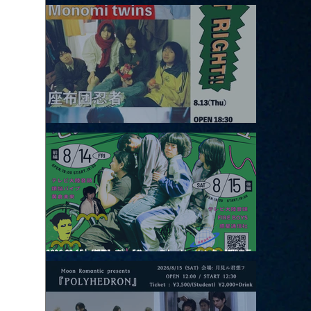
2026.08.12 |【観覧】田澤孝介 ソロワンマン 「Ballad Box 2026」
2026.08.13 |【観覧】JUST RIGHT!! vol.26
2026.08.15 |【観覧】夜）『巷のmyストーリー/センター"訳"フラ
ッシュ⚡️後編』