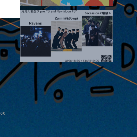
2026.08.19 |【観覧】JUST RIGHT!! vol.27
2026.08.20 |【観覧】月見ル君想フpre. “Brand New Moon #3”
無所属
夜」
:00