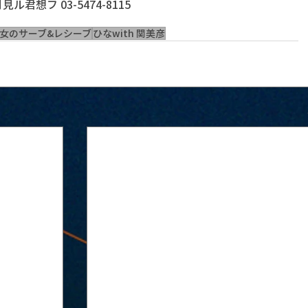
君想フ 03-5474-8115
女のサーブ&レシーブ
ひなwith 関美彦