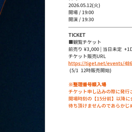
2026.05.12(火)
開場 / 19:00
開演 / 19:30 
TICKET
■観覧チケット
前売り ¥3,000 | 当日未定  +1D
チケット販売URL
https://tiget.net/events/48
 (5/1  12時販売開始)
※整理番号順入場
チケット申し込みの際に発行
開場時刻の【15分前】以降
待ち頂けませんのであらかじ