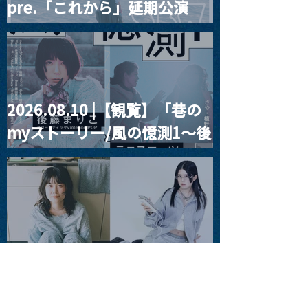
pre.「これから」延期公演
Blurred City Lights × 17歳
とベルリンの壁
2026.08.10 |【観覧】「巷の
myストーリー/風の憶測1～後
藤まりこアコースティック
violence POPとテニスコー
ツ」
2026.08.11 |【観覧】夜）月
見ル君想フpre. Sugar Shock