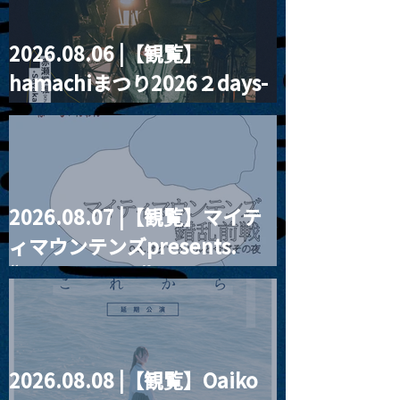
2026.08.06 |【観覧】
2026.08.01 |【観覧】
2026.08.02 
hamachiまつり2026２days-
昼）福永しおり生誕祭
昼）月見ル君想フp
2026 ★夏ギャル★
『0x8007000
月見ル君想フ編②
2026.08.07 |【観覧】マイテ
ィマウンテンズpresents.
“HALL-IN-ONE”
2026.08.08 |【観覧】Oaiko