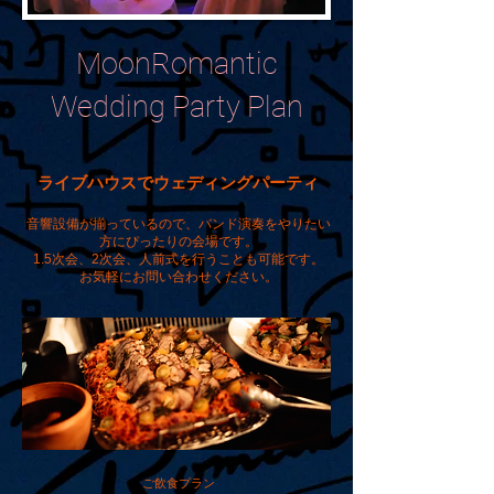
MoonRomantic
Wedding Party Plan
​ライブハウスでウェディングパーティ
​音響設備が揃っているので、バンド演奏をやりたい
方にぴったりの会場です。
1.5次会、2次会、人前式を行うことも可能です。
​お気軽にお問い合わせください。
ご飲食プラン