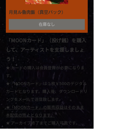
月見ル魯肉飯（真空パック）
在庫なし
「MOONカード」
（投げ銭）を購入
して、アーティストを支援しましょ
う！
★ カードの購入は会員登録が必要になりま
す。
★「MOONカード」は１枚￥500のデジタル
カードとなります。
購入後、ダウンロードリ
ンクをメールで送信致します。​
★
「MOONカード」の販売収益はそのまま
本配信の売上となります。
★
アーカイブ終了までご購入可能です。
- STEP1 -