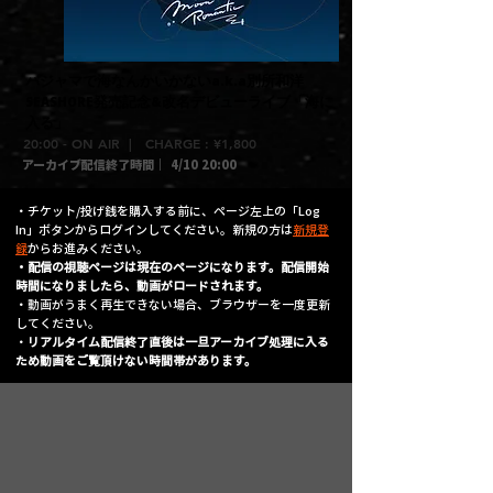
パジャマで海なんかいかないa.k.a別所和洋
SEASHORE発売記念&改名デビューライブ「海に
入る」
20:00 - ON AIR | CHARGE : ¥1,800
アーカイブ配信終了時間｜
4/10 20:00
・チケット/投げ銭を購入する前に、ページ左上の「Log
In」ボタンからログインしてください。新規の方は
新規登
録
からお進みください。
・配信の視聴ページは現在のページになります。配信開始
時間になりましたら、動画がロードされます。
​・動画がうまく再生できない場合、ブラウザーを一度更新
してください。
・
リアルタイム配信終了直後は一旦アーカイブ処理に入る
ため動画をご覧頂けない時間帯があります。