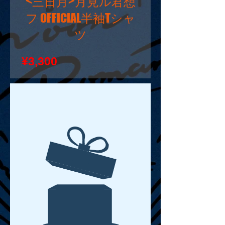
<三日月>月見ル君想
フ OFFICIAL半袖Tシャ
ツ
価
¥3,300
格