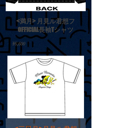
<満月> 月見ル君想フ
OFFICIAL長袖Tシャツ
価
¥6,600
格