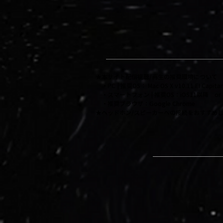
★本サイト配信視聴/再生の推奨環境について
・PC | 推奨OS： Mac OS X v10.11 EI Cap
・スマートフォン | 推奨OS：iOS11以降 or A
・推奨ブラウザ：Google Chrome
​★ヘッドホン/スピーカーへの接続をおすすめ