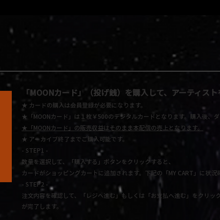
「MOONカード」
（投げ銭）を購入して、アーティスト
★ カードの購入は会員登録が必要になります。
★「MOONカード」は１枚￥500のデジタルカードとなります。
購入後、ダ
★
「MOONカード」の販売収益はそのまま本配信の売上となります。
★
アーカイブ終了までご購入可能です。
- STEP1 -
数量を選択して、「購入する」ボタンをクリックすると、
カードがショッピングカートに追加されます。下記の「MY CART」に状況
- STEP2 -
注文内容を確認して、「レジへ進む」もしくは「お支払へ進む」をクリック
が完了します。