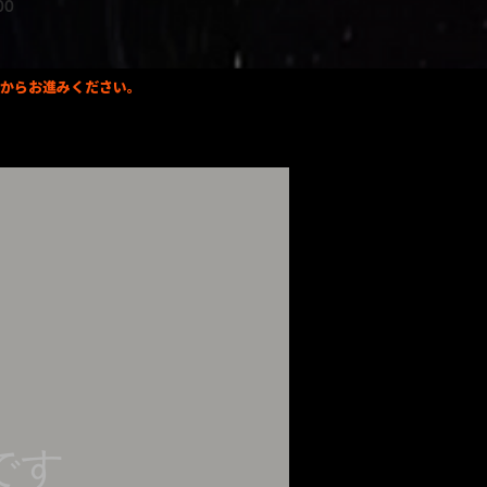
800
録からお進みください。
です