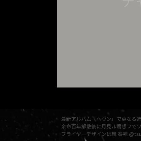
チ
最新アルバム『ヘヴン』で更なる進
余命百年解散後に月見ル君想フでソ
フライヤーデザインは鶴 泰輔 @tsuru