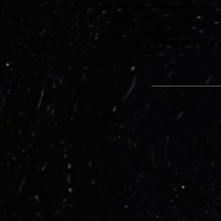
★本サイト配信視聴/再生の推奨環境について
・PC | 推奨OS： Mac OS X v10.11 EI Cap
・スマートフォン | 推奨OS：iOS11以降 or A
・推奨ブラウザ：Google Chrome
​★ヘッドホン/スピーカーへの接続をおすすめ