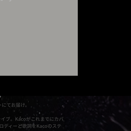
ットにてお届け。
によるライブ。Kacoがこれまでにカバ
ディーと歌詞をKacoのステ