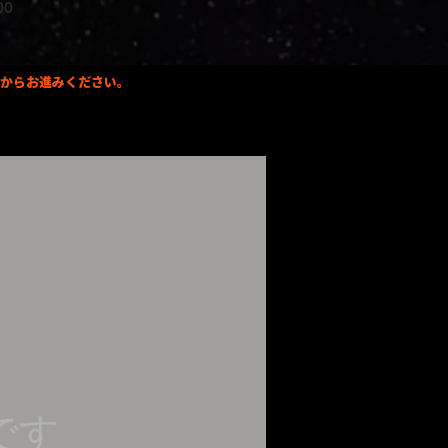
000
録からお進みください。
です