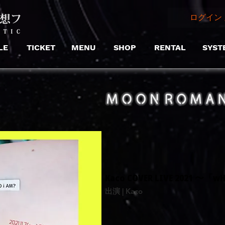
ログイン 
LE
TICKET
MENU
SHOP
RENTAL
SYST
Kaco COVER LIVE 2021 〜「wH
出演 | Kaco