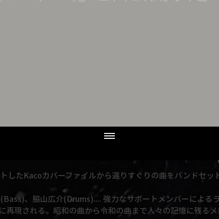
スタートしたKacoカバーファイルから選りすぐりの曲をバンドセ
千ヶ崎学(Bass)、脇山広介(Drums).... 強力なサポートメンバー
夜に再現される。昭和の曲から令和の曲まで人々の記憶に残るメロ