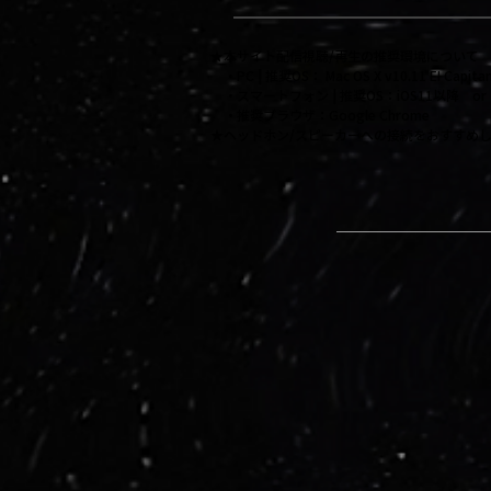
★本サイト配信視聴/再生の推奨環境について
・PC | 推奨OS： Mac OS X v10.11 EI Cap
・スマートフォン | 推奨OS：iOS11以降 or A
・推奨ブラウザ：Google Chrome
​★ヘッドホン/スピーカーへの接続をおすすめ