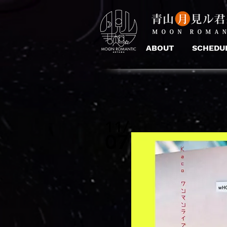
ABOUT
SCHEDU
11/
07