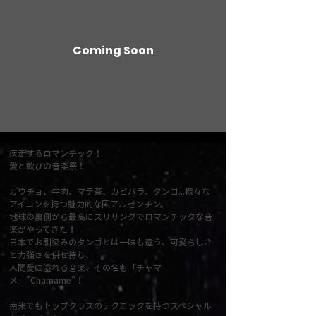
Coming Soon
疾走するロマンチック！
愛と歓びの音楽祭！
ガウチョ、牛肉、マテ茶、カピバラ、タンゴ...様々な
アイコンを持つ魅力的な国アルゼンチン。
地球の裏側から最高にスリリングでロマンチックな音
楽がやってきた！
日本でお馴染みのタンゴとは一味も違う、可愛らしさ
と力強さを併せ持ち、
人間愛に溢れる音楽、その名も「チャマ
メ」”Chamame”！
南米でもトップクラスのテクニックを持つスペシャル