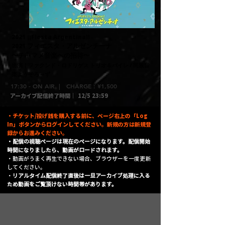
​2021 ¡¡Fiesta Argentina!!
2021 フィエスタ・アルゼンチーナ
〜チャマメ音楽への招待〜
​出演｜ファクンド・ロドリゲス トリオ＆バイレ / 民族音
楽ようそろ～ず
17:30 - ON AIR | CHARGE : ¥1,500
アーカイブ配信終了時間｜
12/5 23:59
・チケット/投げ銭を購入する前に、ページ右上の「Log
In」ボタンからログインしてください。新規の方は新規登
録からお進みください。
・配信の視聴ページは現在のページになります。配信開始
時間になりましたら、動画がロードされます。
​・動画がうまく再生できない場合、ブラウザーを一度更新
してください。
・
リアルタイム配信終了直後は一旦アーカイブ処理に入る
ため動画をご覧頂けない時間帯があります。