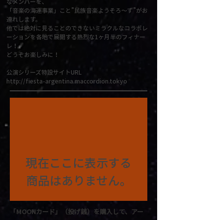
なメンバーを、
「音楽の海運事業」こと”民族音楽ようそろ～ず”がお
連れします。
他では絶対に見ることのできないミラクルなコラボレ
ーションを各地で展開する熱烈な1ヶ月半のフィナー
レ！
どうぞお楽しみに！
公演シリーズ特設サイトURL
http://fiesta-argentina.maccordion.tokyo
現在ここに表示する
商品はありません。
「MOONカード」
（投げ銭）を購入して、アー