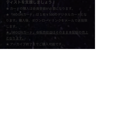
ティストを支援しましょう！
★ カードの購入は会員登録が必要になります。
★「MOONカード」は１枚￥500のデジタルカードとな
ります。
購入後、ダウンロードリンクをメールで送信致
します。​
★
「MOONカード」の販売収益はそのまま本配信の売上
となります。
★
アーカイブ終了までご購入可能です。
- STEP1 -
数量を選択して、「購入する」ボタンをクリックする
と、
カードがショッピングカートに追加されます。下記の
「MY CART」に状況確認頂きます。
- STEP2 -
注文内容を確認して、「レジへ進む」もしくは「お支払
へ進む」をクリック。 必要事項を入力して、次へを押す
と支払いが完了します。
MY CART
★本サイト配信視聴/再生の推奨環境について
・PC | 推奨OS： Mac OS X v10.11 EI Capitan以降 or Windows 7