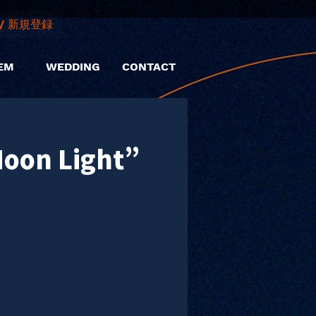
/ 新規登録
EM
WEDDING
CONTACT
oon Light”