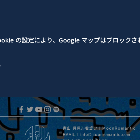
okie の設定により、Google マップはブロック
ア
青山 月見ル君想フ | MoonRomantic
EMAIL |
info@moonromantic.com