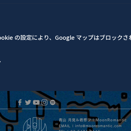
okie の設定により、Google マップはブロック
ア
青山 月見ル君想フ | MoonRomantic
EMAIL |
info@moonromantic.com