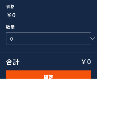
価格
￥0
数量
合計
￥0
確定
このイベントをシェア